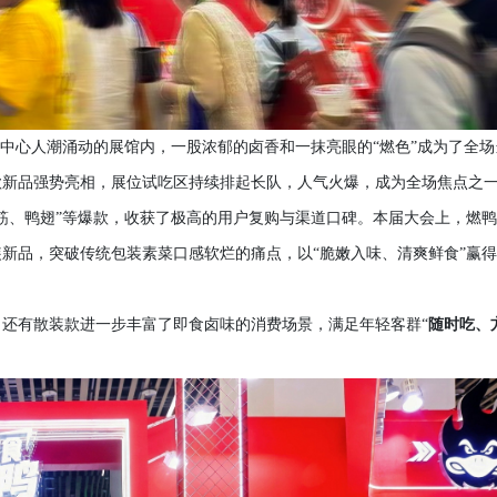
会议中心人潮涌动的展馆内，一股浓郁的卤香和一抹亮眼的“燃色”成为了全场
款新品强势亮相，展位试吃区持续排起长队，人气火爆，成为全场焦点之
筋、鸭翅”等爆款，收获了极高的用户复购与渠道口碑。本届大会上，燃
新品，突破传统包装素菜口感软烂的痛点，以“脆嫩入味、清爽鲜食”赢
还有散装款进一步丰富了即食卤味的消费场景，满足年轻客群“
随时吃、