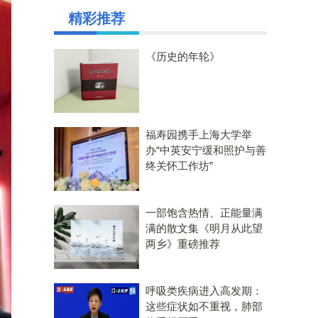
精彩推荐
《历史的年轮》
福寿园携手上海大学举
办“中英安宁缓和照护与善
终关怀工作坊”
一部饱含热情、正能量满
满的散文集《明月从此望
两乡》重磅推荐
呼吸类疾病进入高发期：
这些症状如不重视，肺部