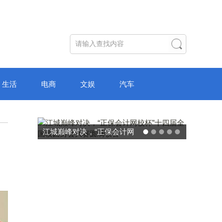
生活
电商
文娱
汽车
保会计网
破局“纸面教育”：理想树AI自
园财会大
主学习中心“空间陪伴”的教育
转型新模式