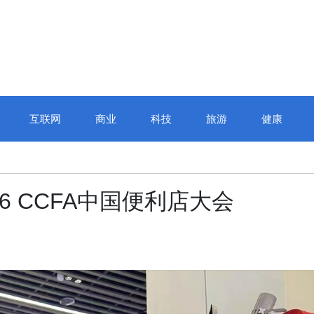
互联网
商业
科技
旅游
健康
江城巅峰对决，“正
6 CCFA中国便利店大会
校杯”十四届全国校
赛圆满收官