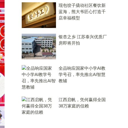
现包饺子撬动社区餐饮新
蓝海，熊大爷匠心打造千
店幸福模型
银杏之乡 江苏泰兴优质厂
房即将开拍
全品响应国家中小学AI教
学号召，率先推出AI智慧
教辅
江西启帆，凭何赢得全国
38万家庭的信赖