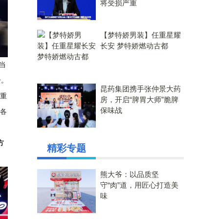
将受损严重
【梦特娇男装】任重星耀
长安 梦特娇燃动古都
当
一。
昆药集团携手张仲景大药
鸭重
房，开启“脾胃大师”脆脾
保味战
得各
方
精彩专题
熊大爷：以品质坚
守“肉”道，用匠心打造美
味