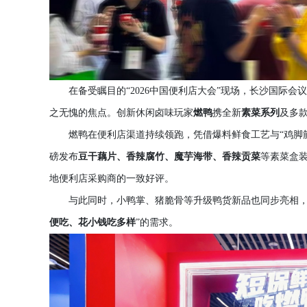
在备受瞩目的“2026中国便利店大会”现场，长沙国际
之无愧的焦点。创新休闲卤味玩家
燃鸭
携全新
素菜系列
及多
燃鸭在便利店渠道持续领跑，凭借爆料鲜食工艺与“鸡脚
磅发布
豆干藕片
、
香辣腐竹
、
魔芋海带
、
香辣贡菜
等素菜盒装
地便利店采购商的一致好评。
与此同时，小鸭掌、猪脆骨等升级鸭货新品也同步亮相，
便吃
、
花小钱吃多样
”的需求。