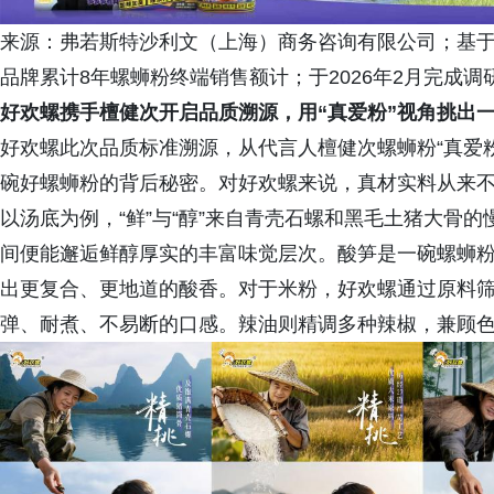
来源：弗若斯特沙利文（上海）商务咨询有限公司；基于对
品牌累计8年螺蛳粉终端销售额计；于2026年2月完成调
好欢螺携手
檀健次开启品质溯源，用“真爱粉”视角挑出
好欢螺此次品质标准溯源，从代言人檀健次螺蛳粉“真爱粉
碗好螺蛳粉的背后秘密。对好欢螺来说，真材实料从来
以汤底为例，“鲜”与“醇”来自青壳石螺和黑毛土猪大骨
间便能邂逅鲜醇厚实的丰富味觉层次。酸笋是一碗螺蛳粉
出更复合、更地道的酸香。对于米粉，好欢螺通过原料筛
弹、耐煮、不易断的口感。辣油则精调多种辣椒，兼顾