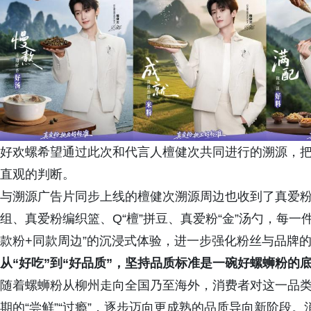
好欢螺希望通过此次和代言人檀健次共同进行的溯源，把
直观的判断。
与溯源广告片同步上线的檀健次溯源周边也收到了真爱
组、真爱粉编织篮、Q“檀”拼豆、真爱粉“金”汤勺，每一
款粉+同款周边”的沉浸式体验，进一步强化粉丝与品牌
从“好吃”到“
好
品质”，
坚持品质标准
是一碗好螺蛳粉的
随着螺蛳粉从柳州走向全国乃至海外，消费者对这一品
期的“尝鲜”“过瘾”，逐步迈向更成熟的品质导向新阶段