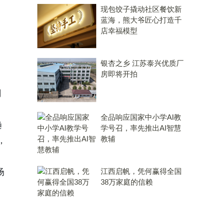
现包饺子撬动社区餐饮新
蓝海，熊大爷匠心打造千
店幸福模型
银杏之乡 江苏泰兴优质厂
房即将开拍
司
全品响应国家中小学AI教
趋
学号召，率先推出AI智慧
教辅
，
。
场
江西启帆，凭何赢得全国
38万家庭的信赖