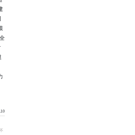
建
同
模
全
对
模
力
10
不