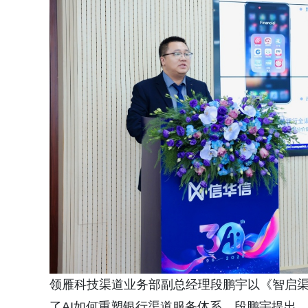
领雁科技渠道业务部副总经理段鹏宇以《智启渠
了AI如何重塑银行渠道服务体系。段鹏宇提出，银