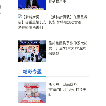
将受损严重
领
信
【梦特娇男装】任重星耀
长安 梦特娇燃动古都
昆药集团携手张仲景大药
房，开启“脾胃大师”脆脾
保味战
精彩专题
熊大爷：以品质坚
守“肉”道，用匠心打造美
味