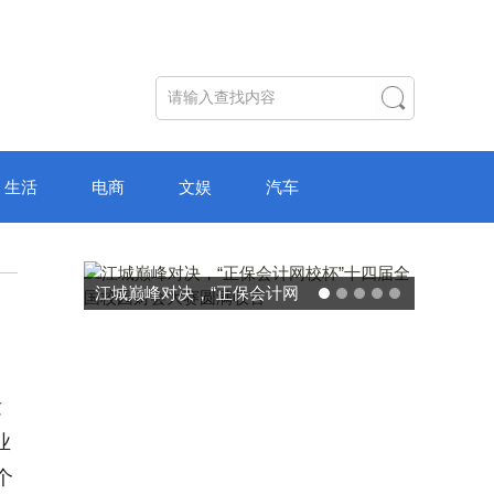
生活
电商
文娱
汽车
破局“纸面教育”：理想树AI自
主学习中心“空间陪伴”的教育
转型新模式
发
业
个