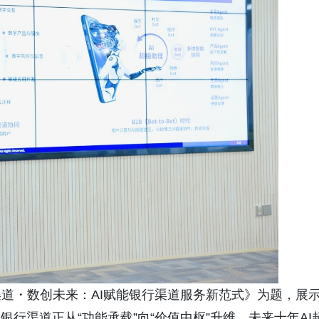
道・数创未来：AI赋能银行渠道服务新范式》为题，展
行渠道正从“功能承载”向“价值中枢”升维，未来十年AI