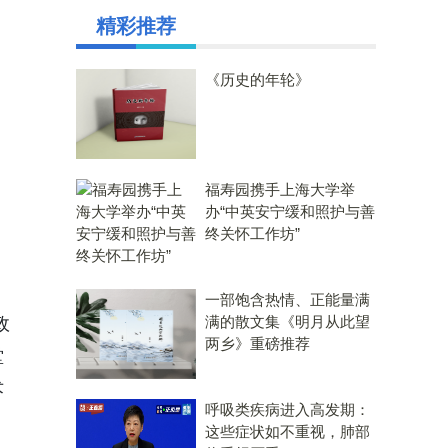
精彩推荐
《历史的年轮》
福寿园携手上海大学举
办“中英安宁缓和照护与善
终关怀工作坊”
一部饱含热情、正能量满
满的散文集《明月从此望
政
两乡》重磅推荐
堂
术
呼吸类疾病进入高发期：
这些症状如不重视，肺部