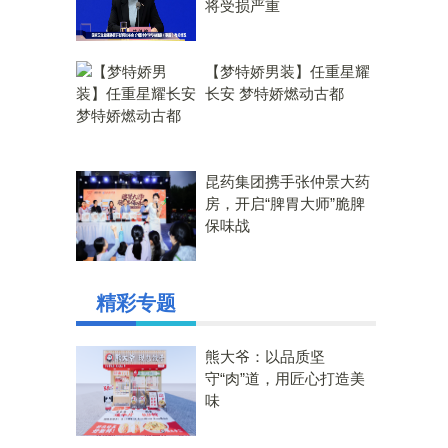
将受损严重
【梦特娇男装】任重星耀
长安 梦特娇燃动古都
昆药集团携手张仲景大药
房，开启“脾胃大师”脆脾
保味战
精彩专题
熊大爷：以品质坚
守“肉”道，用匠心打造美
味