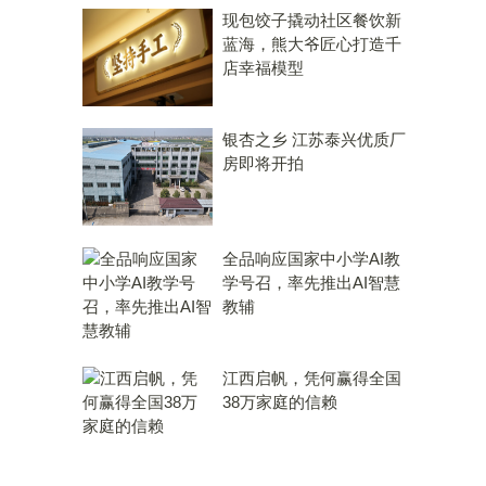
现包饺子撬动社区餐饮新
蓝海，熊大爷匠心打造千
店幸福模型
银杏之乡 江苏泰兴优质厂
房即将开拍
全品响应国家中小学AI教
学号召，率先推出AI智慧
教辅
江西启帆，凭何赢得全国
38万家庭的信赖