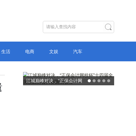
生活
电商
文娱
汽车
破局“纸面教育”：理想树AI自
遗
主学习中心“空间陪伴”的教育
转型新模式