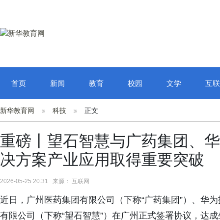
首页
新闻
教育
校园
文学
互联
新华教育网
科技
正文
重磅丨望石智慧与广药集团、华
决方案产业应用取得重要突破
2026-05-25 20:31 来源： 互联网
近日，广州医药集团有限公司（下称“广药集团”）、华为
有限公司（下称“望石智慧”）在广州正式签署协议，达