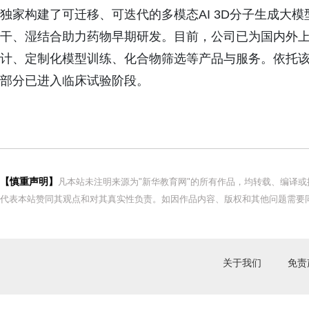
独家构建了可迁移、可迭代的多模态AI 3D分子生成大
干、湿结合助力药物早期研发。目前，公司已为国内外
计、定制化模型训练、化合物筛选等产品与服务。依托
部分已进入临床试验阶段。
【慎重声明】
凡本站未注明来源为"新华教育网"的所有作品，均转载、编译
代表本站赞同其观点和对其真实性负责。如因作品内容、版权和其他问题需要同
关于我们
免责