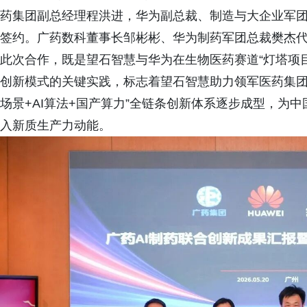
药集团副总经理程洪进，华为副总裁、制造与大企业军团
签约。广药数科董事长邹彬彬、华为制药军团总裁樊杰
此次合作，既是望石智慧与华为在生物医药赛道“灯塔项目”的
创新模式的关键实践，标志着望石智慧助力领军医药集团
场景+AI算法+国产算力”全链条创新体系逐步成型，为
入新质生产力动能。