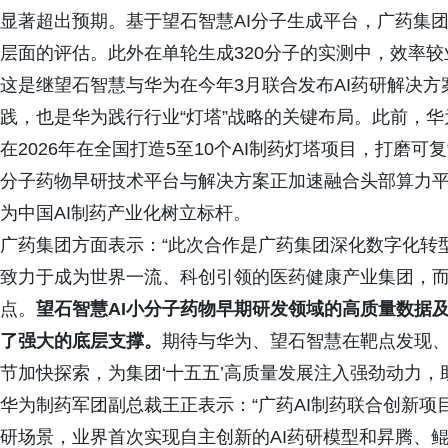
显著超出预期。基于望石智慧AI分子生成平台，广药集团
层面的评估。此外在单轮生成320分子的实测中，效率较
这是继望石智慧与华为在今年3月联合发布AI药研解决
践，也是华为践行行业“灯塔”战略的关键布局。此前，
在2026年在全国打造5至10个AI制药灯塔项目，打磨
分子药物早研技术平台与解决方案正加速融合头部算力
为中国AI制药产业化树立标杆。
广药集团方面表示：“此次合作是广药集团深化数字化转
致力于成为世界一流、科创引领的医药健康产业集团，而
点。
望石智慧AI小分子药物早期研发领域的高质量数据
了强大的底层支撑。
期待与华为、望石智慧在靶点发现
节加快探索，为集团‘十五五’高质量发展注入强劲动力，
华为制药军团副总裁王正表示：“广药AI制药联合创新项
研场景，业界首次实现自主创新的AI药研模型和昇腾、