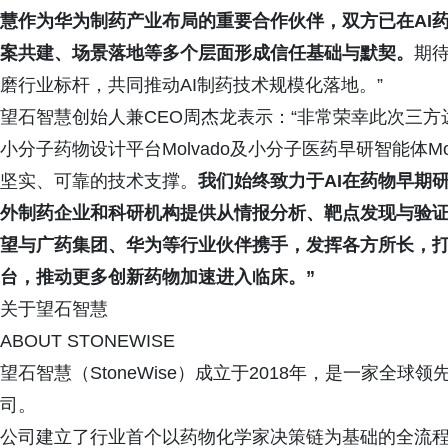
慧作为华为制药产业布局的重要合作伙伴，双方已在AI
案共建、场景落地等多个层面形成信任基础与默契。
期
磨行业标杆，共同推动AI制药技术规模化落地。”
望石智慧创始人兼CEO周杰龙表示：“非常荣幸此次三方达
小分子药物设计平台Molvado及小分子医药早研智能体Mo
坚实、可靠的技术支撑。
我们始终致力于AI在药物早期
外制药企业和科研机构提供从情报分析、靶点发现与验
望与广药集团、华为等行业伙伴携手，发挥各方所长，打
台，推动更多创新药物加速进入临床。”
关于望石智慧
ABOUT STONEWISE
望石智慧（StoneWise）成立于2018年，是一家全
司。
公司建立了行业首个以药物化学家决策链为基础的全流程