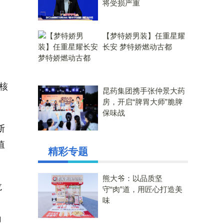
将受损严重
【梦特娇男装】任重星耀
长安 梦特娇燃动古都
核
昆药集团携手张仲景大药
房，开启“脾胃大师”脆脾
保味战
断
值
精彩专题
熊大爷：以品质坚
龙
守“肉”道，用匠心打造美
味
；
角