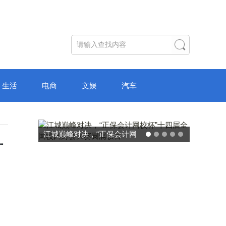
生活
电商
文娱
汽车
江城巅峰对决，“正保会计网
一
校杯”十四届全国校园财会大
赛圆满收官