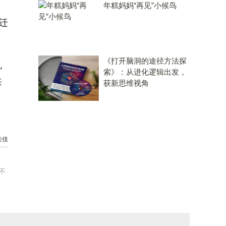
年糕妈妈“再见”小候鸟
迁
《打开脑洞的途径方法探
机
索》：从进化逻辑出发，
共
获新思维视角
佳佳
不