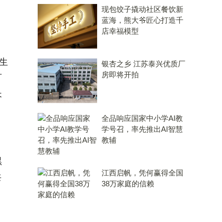
现包饺子撬动社区餐饮新
蓝海，熊大爷匠心打造千
店幸福模型
生
银杏之乡 江苏泰兴优质厂
房即将开拍
可
长
全品响应国家中小学AI教
学号召，率先推出AI智慧
教辅
黑
江西启帆，凭何赢得全国
共
38万家庭的信赖