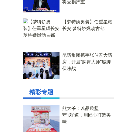
将受损严重
【梦特娇男装】任重星耀
长安 梦特娇燃动古都
昆药集团携手张仲景大药
房，开启“脾胃大师”脆脾
保味战
精彩专题
熊大爷：以品质坚
守“肉”道，用匠心打造美
味