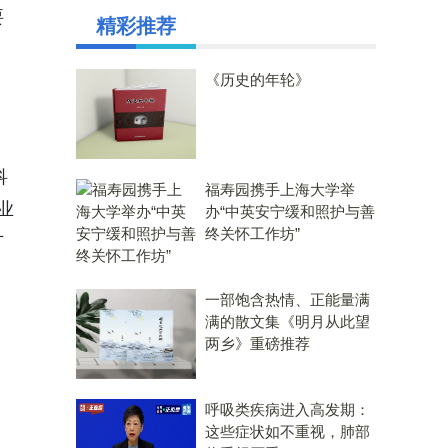
要
精彩推荐
，
《历史的年轮》
，
科
福寿园携手上海大学举
工业
办“中英安宁缓和照护与善
终关怀工作坊”
方
一部饱含热情、正能量满
满的散文集《明月从此望
两乡》重磅推荐
呼吸类疾病进入高发期：
这些症状如不重视，肺部