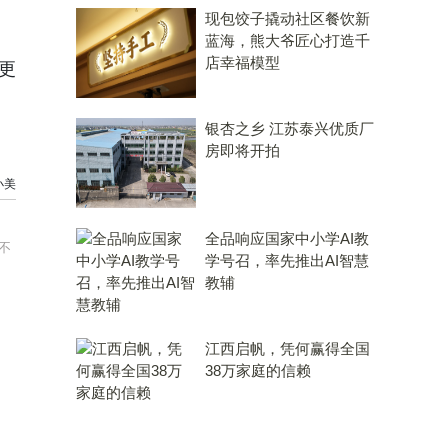
现包饺子撬动社区餐饮新
蓝海，熊大爷匠心打造千
店幸福模型
更
银杏之乡 江苏泰兴优质厂
房即将开拍
小美
全品响应国家中小学AI教
不
学号召，率先推出AI智慧
教辅
江西启帆，凭何赢得全国
38万家庭的信赖