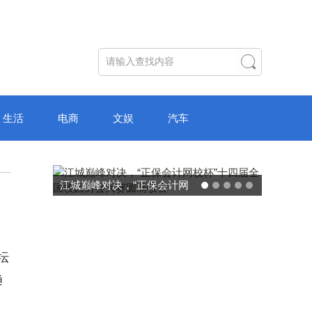
生活
电商
文娱
汽车
江城巅峰对决，“正保会计网
校杯”十四届全国校园财会大
赛圆满收官
坛
趋