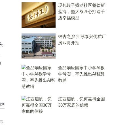
现包饺子撬动社区餐饮新
蓝海，熊大爷匠心打造千
店幸福模型
银杏之乡 江苏泰兴优质厂
房即将开拍
关
成
场
全品响应国家中小学AI教
学号召，率先推出AI智慧
教辅
江西启帆，凭何赢得全国
刀刘
38万家庭的信赖
不