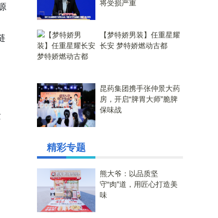
将受损严重
源
【梦特娇男装】任重星耀
链
长安 梦特娇燃动古都
昆药集团携手张仲景大药
房，开启“脾胃大师”脆脾
，
保味战
发
精彩专题
熊大爷：以品质坚
守“肉”道，用匠心打造美
味