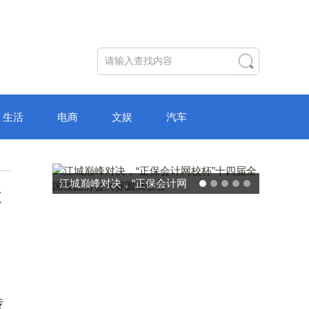
生活
电商
文娱
汽车
江城巅峰对决，“正保会计网
本
校杯”十四届全国校园财会大
赛圆满收官
传