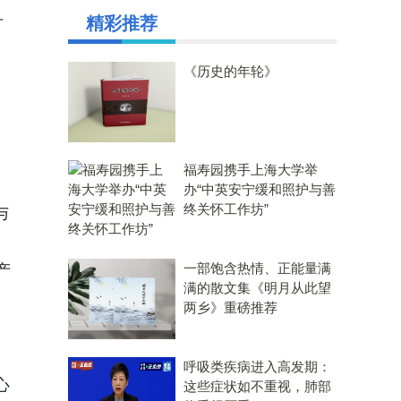
升
精彩推荐
《历史的年轮》
福寿园携手上海大学举
办“中英安宁缓和照护与善
终关怀工作坊”
与
一部饱含热情、正能量满
产
满的散文集《明月从此望
两乡》重磅推荐
呼吸类疾病进入高发期：
心
这些症状如不重视，肺部