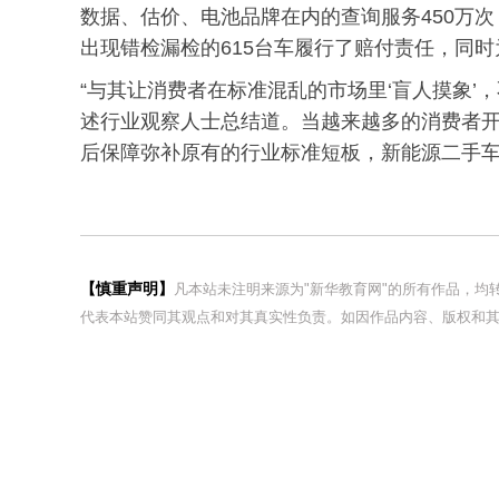
数据、估价、电池品牌在内的查询服务450万次
出现错检漏检的615台车履行了赔付责任，同时
“与其让消费者在标准混乱的市场里‘盲人摸象’
述行业观察人士总结道。当越来越多的消费者
后保障弥补原有的行业标准短板，新能源二手车
【慎重声明】
凡本站未注明来源为"新华教育网"的所有作品，
代表本站赞同其观点和对其真实性负责。如因作品内容、版权和其