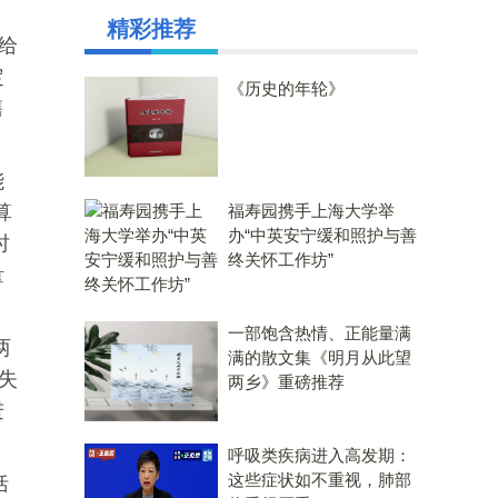
精彩推荐
给
定
《历史的年轮》
售
能
算
福寿园携手上海大学举
办“中英安宁缓和照护与善
时
终关怀工作坊”
量
一部饱含热情、正能量满
两
满的散文集《明月从此望
失
两乡》重磅推荐
进
呼吸类疾病进入高发期：
这些症状如不重视，肺部
括