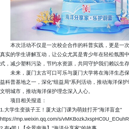
本次活动不仅是一次校企合作的科普实践，更是一
真实的学生讲解互动，让公众尤其是青少年在轻松氛围
式，减少塑料污染，节约水资源，共同守护我们赖以生
未来，厦门太古可口可乐与厦门大学将在海洋生态
益科普基地之一，深化"组益局"系列活动，推动海洋保
文明城市，推动海洋保护理念深入人心。
项目相关报道：
1.大学生变孩子王！厦大这门课为萌娃打开"海洋盲盒"
https://mp.weixin.qq.com/s/vMKBozkJxspHC0U_EOuh
2.有•闻 | 【全景南海】"海洋分享家"的故事