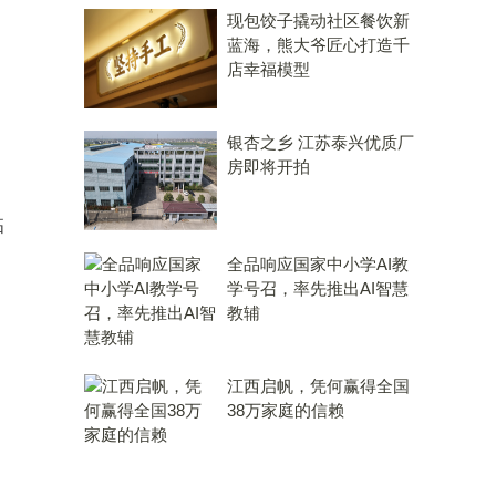
现包饺子撬动社区餐饮新
蓝海，熊大爷匠心打造千
店幸福模型
银杏之乡 江苏泰兴优质厂
房即将开拍
临
全品响应国家中小学AI教
学号召，率先推出AI智慧
教辅
江西启帆，凭何赢得全国
38万家庭的信赖