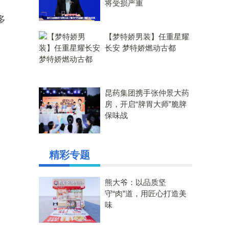
将受损严重
、
多
【梦特娇男装】任重星耀
长安 梦特娇燃动古都
昆药集团携手张仲景大药
房，开启“脾胃大师”脆脾
保味战
精彩专题
熊大爷：以品质坚
守“肉”道，用匠心打造美
味