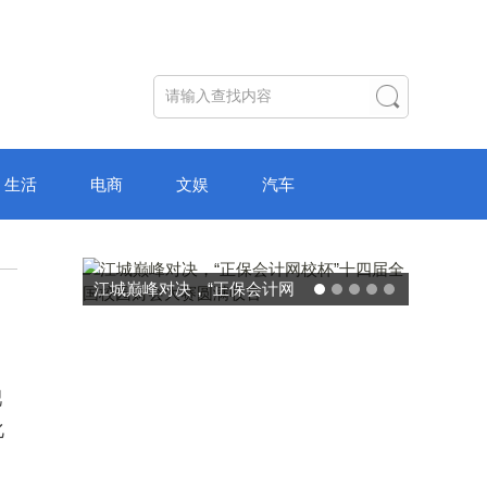
生活
电商
文娱
汽车
破局“纸面教育”：理想树AI自
主学习中心“空间陪伴”的教育
转型新模式
肥
化