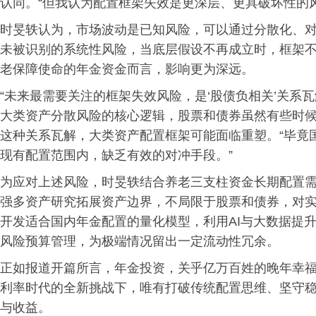
认同。“但我认为配置框架失效是更深层、更具破坏性的风
时旻轶认为，市场波动是已知风险，可以通过分散化、
未被识别的系统性风险，当底层假设不再成立时，框架
老保障使命的年金资金而言，影响更为深远。
“未来最需要关注的框架失效风险，是‘股债负相关’关系
大类资产分散风险的核心逻辑，股票和债券虽然有些时
这种关系瓦解，大类资产配置框架可能面临重塑。“毕竟
现有配置范围内，缺乏有效的对冲手段。”
为应对上述风险，时旻轶结合养老三支柱资金长期配置
强多资产研究拓展资产边界，不局限于股票和债券，对
开发适合国内年金配置的量化模型，利用AI与大数据提
风险预算管理，为极端情况留出一定流动性冗余。
正如报道开篇所言，年金投资，关乎亿万百姓的晚年幸
利率时代的全新挑战下，唯有打破传统配置思维、坚守
与收益。