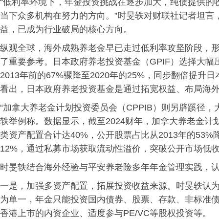
“低利率环境下，年金投资挑战在逐步加大，纯债提供的
当下众多机构在努力的方向。”时旻轶对财联社记者坦言
益，已成为行业破局的核心方向。
纵观全球，海外成熟养老金早已走过低利率攻坚阶段，
了重要参考。日本政府养老投资基金（GPIF）选择大
2013年前的67%骤降至2020年的25%，同步翻倍提
看出，日本政府养老投资基金是通过拓宽权益、布局海
“加拿大养老金计划投资委员会（CPPIB）则另辟蹊径
轶举例称。数据显示，截至2024财年，加拿大养老金
类资产配置合计达40%，公开股票占比从2013年的53%降
12%，通过私募市场获取流动性溢价，突破公开市场低
时旻轶结合海外经验与平安养老险多年年金管理实践，
一是，加强多资产配置，拓展投资收益来源。时旻轶认
为单一，年金只能投资国内债券、股票、存款、非标准
香港上市的内资企业、适度参与PE/VC等股权投资等。