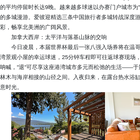
的平均停留时长达9晚。越来越多球迷以办赛门户城市为
的多城漫游。爱彼迎精选三条中国旅行者多城转战深度
彩，畅享北美洲的广阔风景。
加拿大西岸：太平洋与落基山脉的交响
今日凌晨，本届世界杯最后一张八强入场券将在温
湾景观小屋的幸运球迷，25分钟车程即可往返球赛现场，
呐喊，"退"可尽享这座港湾城市多元而松弛的生活——
林木与海岸相接的山径之间。入夜归来，在露台热水浴
意时光。