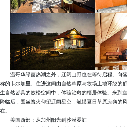
温哥华绿茵热潮之外，辽阔山野也在等待启程。向落
称的卡尔加里。住进这间由自然草原与牧场土地环绕的
生自然皆具的放松空间中，体验治愈的栖居体验。来到
降临后，围坐篝火仰望辽阔星空，触摸夏日草原凉爽的
在。
美国西部：从加州阳光到沙漠霓虹