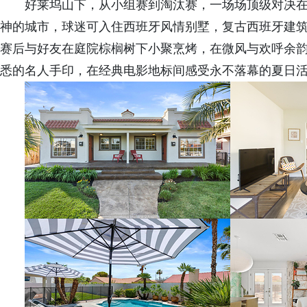
好莱坞山下，从小组赛到淘汰赛，一场场顶级对决
神的城市，球迷可入住西班牙风情别墅，复古西班牙建
赛后与好友在庭院棕榈树下小聚烹烤，在微风与欢呼余
悉的名人手印，在经典电影地标间感受永不落幕的夏日