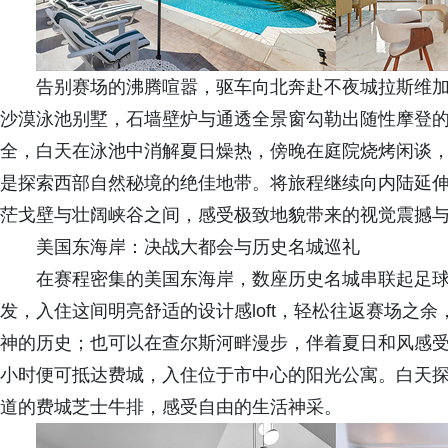
告别赛场的沸腾喧嚣，驱车向北奔赴不夜城拉斯维
沙漠泳池别墅，石墙壁炉与通透全景窗勾勒出随性摩登
全，白天在泳池中消解夏日燥热，傍晚在庭院烧烤闲谈
是探索西部自然秘境的绝佳地带。将旅程继续向内陆延
茫戈壁与壮阔峡谷之间，感受极致地貌带来的视觉震撼
美国东海岸：决战大都会与历史名城巡礼
在赛程密集的美国东海岸，数座历史名城串联起足
发，入住这间明亮舒适的设计感loft，轻松往返赛场之余
神的历史；也可以在查尔斯河畔漫步，伴着夏日和风感
小时便可抵达费城，入住位于市中心的阳光公寓。白天
道的费城芝士牛排，感受自由的生活神采。