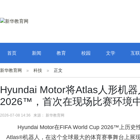
首页
新闻
教育
校园
文学
互联
新华教育网
科技
正文
Hyundai Motor将Atlas人形机器
2026™，首次在现场比赛环境
2026-07-08 14:36 来源： 新华教育网
Hyundai Motor在FIFA World Cup 2026™上历
Atlas®机器人，在这个全球最大的体育赛事舞台上