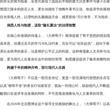
的所见所闻为线索，全景式展现了战国后半期的重大历史事件与诸子百家
楚国兰陵令的跌宕人生，更生动描绘了他晚年著书立说、收徒讲学的孤独
目光审视人性，以理性的头脑挑战天命，感受那份“天行有常，不为尧存
洞悉人性与制度，汲取“隆礼重法”的治理智慧
在核心价值观的传递上，《大师荀子》精准提炼了荀子思想的现实指
虽本恶，但通过后天的学习与礼法约束，完全可以“化性起伪”，趋向于善
系社会秩序的基石，法是维护公平正义的利器。这种将儒家人文关怀与法
据，更为现代人在复杂社会中的组织管理、制度建设提供了极具前瞻性的
跨越千年的精神共鸣，指引现代人生路
《大师荀子》不仅是一部历史传记，更是一部充满现代智慧的生存宝
以及“锲而不舍”的务实行动派宣言，犹如一剂强心针，鼓励现代人不断
醒我们在追求专业发展的同时，不可忽视道德教化与人文素养的培育。
在2026年北京图博会这个探寻文化根脉的舞台上，《大师荀子》以