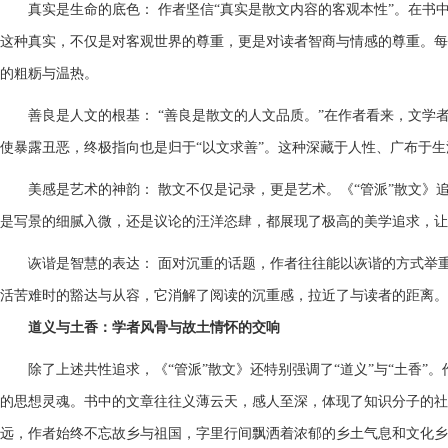
真实是生命的底色： 作者坚信“真实是散文内容的客观本性”。在
这种真实，不仅是对客观世界的尊重，更是对读者智商与情感的尊重。每
的粗粝与温热。
善良是人文的根基： “善良是散文的人文品质。”在作者看来，文
使暴露丑恶，终极指向也是归于“以文求善”。这种深藏于人性、广布于
美感是艺术的神韵： 散文不仅是记录，更是艺术。《“管派”散文》
是写景的细腻入微，还是议论的汪洋恣肆，都展现了极高的美学追求，让
诙谐是智慧的表达： 面对沉重的话题，作者往往能以诙谐的方式举
活苦难时的豁达与从容，它消解了阅读的沉重感，拉近了与读者的距离。
道义与土香：学者风骨与故土情怀的交响
除了上述共性追求，《“管派”散文》还特别强调了“道义”与“土香”
的思想灵魂。书中的文章往往义薄云天，感人至深，体现了知识分子的社
远，作者始终不忘故乡与祖国，字里行间飘洒着浓郁的乡土气息和文化乡