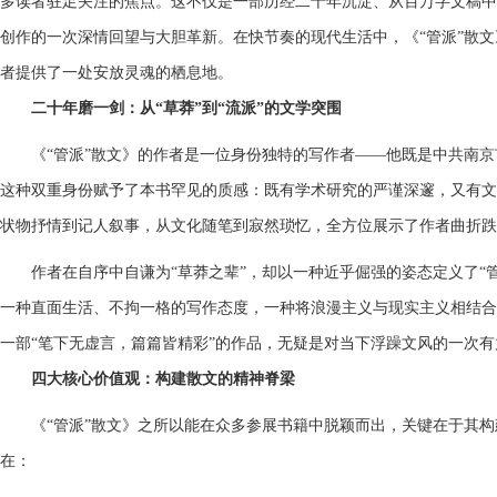
多读者驻足关注的焦点。这不仅是一部历经二十年沉淀、从百万字文稿中
创作的一次深情回望与大胆革新。在快节奏的现代生活中，《“管派”散文
者提供了一处安放灵魂的栖息地。
二十年磨一剑：从“草莽”到“流派”的文学突围
《“管派”散文》的作者是一位身份独特的写作者——他既是中共南
这种双重身份赋予了本书罕见的质感：既有学术研究的严谨深邃，又有文
状物抒情到记人叙事，从文化随笔到寂然琐忆，全方位展示了作者曲折
作者在自序中自谦为“草莽之辈”，却以一种近乎倔强的姿态定义了“
一种直面生活、不拘一格的写作态度，一种将浪漫主义与现实主义相结合、
一部“笔下无虚言，篇篇皆精彩”的作品，无疑是对当下浮躁文风的一次有
四大核心价值观：构建散文的精神脊梁
《“管派”散文》之所以能在众多参展书籍中脱颖而出，关键在于其
在：