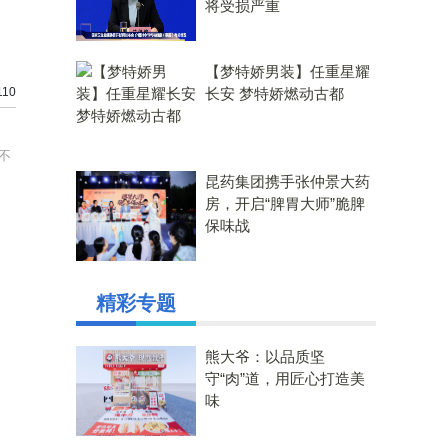
将受损严重
【梦特娇男装】任重星耀
10
长安 梦特娇燃动古都
不
昆药集团携手张仲景大药
房，开启“脾胃大师”脆脾
保味战
精彩专题
熊大爷：以品质坚
守“肉”道，用匠心打造美
味