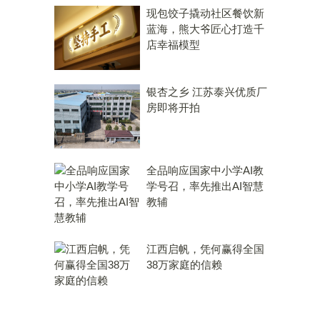
现包饺子撬动社区餐饮新
蓝海，熊大爷匠心打造千
店幸福模型
银杏之乡 江苏泰兴优质厂
房即将开拍
全品响应国家中小学AI教
学号召，率先推出AI智慧
教辅
江西启帆，凭何赢得全国
38万家庭的信赖