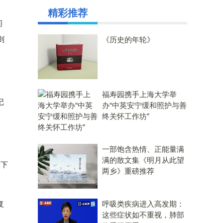
精彩推荐
问
则
《历史的年轮》
福寿园携手上海大学举
记
办“中英安宁缓和照护与善
终关怀工作坊”
一部饱含热情、正能量满
满的散文集《明月从此望
理下
两乡》重磅推荐
呼吸类疾病进入高发期：
复
这些症状如不重视，肺部