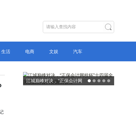
生活
电商
文娱
汽车
江城巅峰对决，“正保会计网
？
校杯”十四届全国校园财会大
赛圆满收官
记