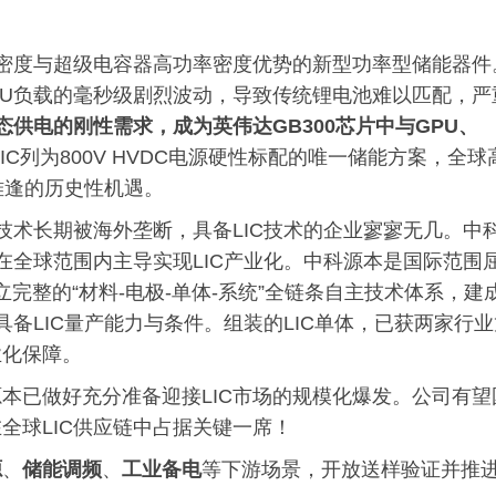
量密度与超级电容器高功率密度优势的新型功率型储能器件
下GPU负载的毫秒级剧烈波动，导致传统锂电池难以匹配，严
瞬态供电的刚性需求，成为英伟达GB300芯片中与GPU、
LIC列为800V HVDC电源硬性标配的唯一储能方案，全球
载难逢的历史性机遇。
技术长期被海外垄断，具备LIC技术的企业寥寥无几。中
在全球范围内主导实现LIC产业化。中科源本是国际范围
立完整的“材料-电极-单体-系统”全链条自主技术体系，建
具备LIC量产能力与条件。组装的LIC单体，已获两家行业
业化保障。
本已做好充分准备迎接LIC市场的规模化爆发。公司有望
全球LIC供应链中占据关键一席！
源
、
储能调频
、
工业备电
等下游场景，开放送样验证并推