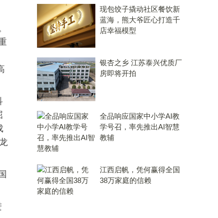
现包饺子撬动社区餐饮新
蓝海，熊大爷匠心打造千
。
店幸福模型
重
银杏之乡 江苏泰兴优质厂
高
房即将开拍
科
屈
全品响应国家中小学AI教
学号召，率先推出AI智慧
成
教辅
龙
江西启帆，凭何赢得全国
国
38万家庭的信赖
进