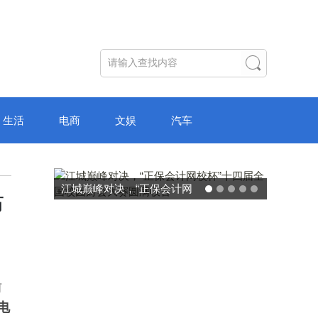
生活
电商
文娱
汽车
江城巅峰对决，“正保会计网
破局“纸面教育
布
校杯”十四届全国校园财会大
主学习中心“
赛圆满收官
转型
前
电