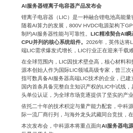
AI服务器
锂离子电容器产品发布会
锂离子电容器（LIC）是一种融合锂电池高能
随着AI算力的发展，800V HVDC电源架构
制约AI服务器性能与可靠性。
LIC精准契合AI
CPU并列的核心系统组件。
2026年，英伟达将
端LIC需求爆发式增长，LIC行业正在迎来千
在全球范围内，LIC因技术壁垒高，核心材料和
源本创始人作为国际LIC领域高级专家，曾三次
指可数具备AI服务器高端LIC技术的企业，已建
国内首条具备完整自主知识产权的LIC中试线，
头单位认证，为全球市场竞逐提供了坚实的产
依托二十年的技术积淀与量产能力配套，中科源
际一流厂商行列，与海外龙头武藏同台竞技，在
本次发布会，中科源本将重点面向
AI服务器电