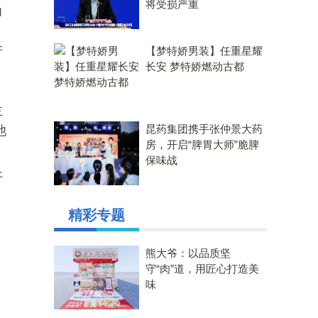
将受损严重
力
产
【梦特娇男装】任重星耀
长安 梦特娇燃动古都
主
昆药集团携手张仲景大药
池
房，开启“脾胃大师”脆脾
保味战
开
精彩专题
熊大爷：以品质坚
守“肉”道，用匠心打造美
味