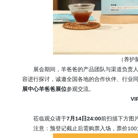
（养护
展会期间，羊爸爸的产品团队与渠道负责
容进行探讨，诚邀全国各地的合作伙伴、行业
展中心羊爸爸展位
参观交流。
V
莅临观众请于
7月14日24:00
前扫描下方图
注意：预登记截止后需购票入场，票价100