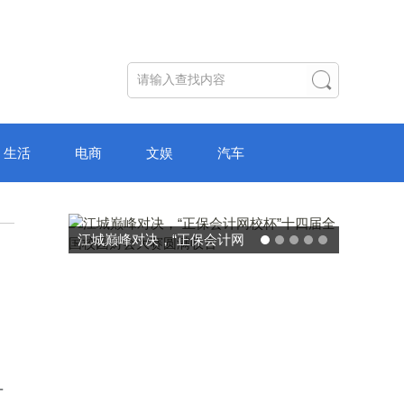
生活
电商
文娱
汽车
破局“纸面教育”：理想树AI自
主学习中心“空间陪伴”的教育
转型新模式
可