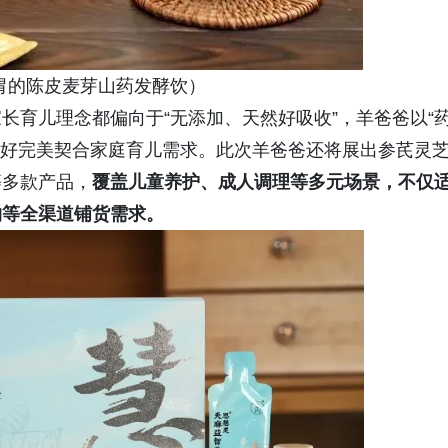
胃的陈皮麦芽山药发酵饮）
长育儿理念都偏向于“无添加、天然好吸收”，羊爸爸以“
恰好完美契合家庭育儿需求。此次羊爸爸还将展出参芪灵
等多款产品，
覆盖儿童养护、成人调理等多元场景，不仅
购等全渠道铺货需求。