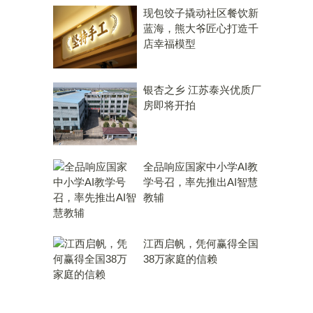
现包饺子撬动社区餐饮新
蓝海，熊大爷匠心打造千
店幸福模型
银杏之乡 江苏泰兴优质厂
房即将开拍
全品响应国家中小学AI教
学号召，率先推出AI智慧
教辅
江西启帆，凭何赢得全国
38万家庭的信赖