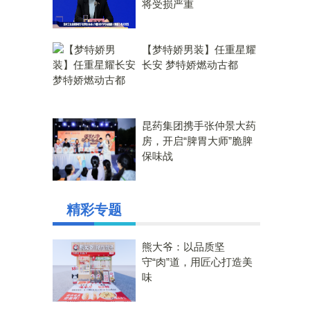
将受损严重
【梦特娇男装】任重星耀
长安 梦特娇燃动古都
昆药集团携手张仲景大药
房，开启“脾胃大师”脆脾
保味战
精彩专题
熊大爷：以品质坚
守“肉”道，用匠心打造美
味