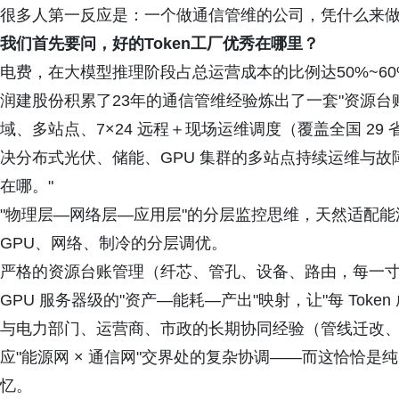
很多人第一反应是：一个做通信管维的公司，凭什么来做AI
我们首先要问，好的Token工厂优秀在哪里？
电费，在大模型推理阶段占总运营成本的比例达50%~60
润建股份积累了23年的通信管维经验炼出了一套"资源台账 
域、多站点、7×24 远程＋现场运维调度（覆盖全国 2
决分布式光伏、储能、GPU 集群的多站点持续运维与故
在哪。"
"物理层—网络层—应用层"的分层监控思维，天然适配能
GPU、网络、制冷的分层调优。
严格的资源台账管理（纤芯、管孔、设备、路由，每一
GPU 服务器级的"资产—能耗—产出"映射，让"每 Toke
与电力部门、运营商、市政的长期协同经验（管线迁改、
应"能源网 × 通信网"交界处的复杂协调——而这恰恰是纯
忆。