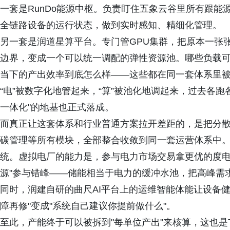
一套是RunDo能源中枢。负责盯住五象云谷里所有跟
全链路设备的运行状态，做到实时感知、精细化管理。
另一套是润道星算平台。专门管GPU集群，把原本一张
边界，变成一个可以统一调配的弹性资源池。哪些负载
当下的产出效率到底怎么样——这些都在同一套体系里
“电”被数字化地管起来，“算”被池化地调起来，过去各
一体化"的地基也正式落成。
而真正让这套体系和行业普通方案拉开差距的，是把分散的
碳管理等所有模块，全部整合收敛到同一套运营体系中。大
统。虚拟电厂的能力是，参与电力市场交易拿更优的度电
源"参与错峰——储能相当于电力的缓冲水池，把高峰需求
同时，润建自研的曲尺AI平台上的运维智能体能让设备
障再修"变成"系统自己建议你提前做什么"。
至此，产能终于可以被拆到"每单位产出"来核算，这也是T