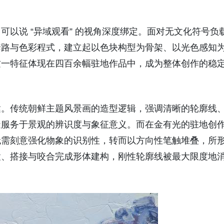
以说 “异域观看” 的视角深度绑定。面对无文化符号负
套路与色彩程式，建立起以色块构型为骨架、以光色感知
这一特征体现在四百余幅驻地作品中，成为整体创作的稳
达。传统朝鲜主题风景画的造型逻辑，强调清晰的轮廓线
造服务于景观的辨识度与象征意义。而在金有光的驻地创
无需刻意强化物象的识别性，转而以方向性笔触堆叠，所
置、搭接与咬合完成形体建构，刚性轮廓线被最大限度地