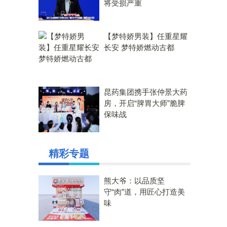
将受损严重
【梦特娇男装】任重星耀
长安 梦特娇燃动古都
昆药集团携手张仲景大药
房，开启“脾胃大师”脆脾
保味战
精彩专题
熊大爷：以品质坚
守“肉”道，用匠心打造美
味