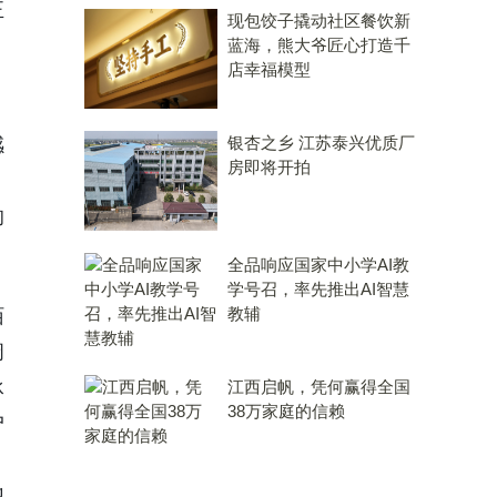
正
现包饺子撬动社区餐饮新
蓝海，熊大爷匠心打造千
店幸福模型
、
银杏之乡 江苏泰兴优质厂
感
房即将开拍
。
的
全品响应国家中小学AI教
学号召，率先推出AI智慧
教辅
陌
阔
承
江西启帆，凭何赢得全国
38万家庭的信赖
户
、
地