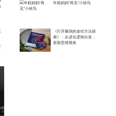
年糕妈妈“再见”小候鸟
评
主
《打开脑洞的途径方法探
索》：从进化逻辑出发，
；
获新思维视角
百