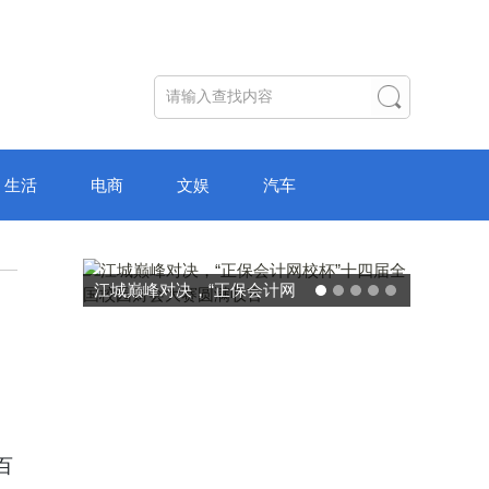
生活
电商
文娱
汽车
江城巅峰对决，“正保会计网
校杯”十四届全国校园财会大
赛圆满收官
百