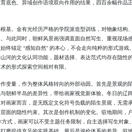
教育底色、异域创作语境双向作用的结果，四百余幅作品
的根基。金有光经历严格的学院派造型训练，对物象结构
提。与此同时，朝鲜风景画强调直面自然写生、重视现场
终锚定 “感知自然” 的本心，不会走向纯粹的形式游戏
国山河的文化认同功能，题材选择、表达范式均存在隐性
艺术的形式探索空间相对有限。
创作变量，作为整体风格转向的外部动因。首先是景观的
貌与朝鲜半岛的差异性，带给画家视觉新体验。冬日的辽
，对画家而言，是无既定文化符号负载的陌生景观，无需
材层面的隐性约束。其次是创作机制的变化。驻地期间，
创作方式，画家可以不受主题任务限制，自主选择写生对象
言打磨提供充足的实践基础。最后是评价体系的差异。驻