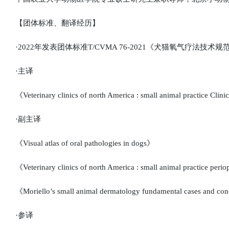
【团体标准、翻译经历】
·2022年发表团体标准T/CVMA 76-2021《犬猫氧气疗法技术规
·主译
《Veterinary clinics of north America : small animal practice Clini
·副主译
《Visual atlas of oral pathologies in dogs》
《Veterinary clinics of north America : small animal practice perio
《Moriello’s small animal dermatology fundamental cases and c
·参译