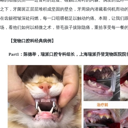
略的细微抗拒——进食时的迟疑、碰触口角时的闪躲、偶发的低吟
之下，牙菌斑正层层堆积成坚固的壁垒，牙周袋内潜藏着伺机而动
在齿龈褶皱深处闷燃，每一口咀嚼都足以触动灼痛。本期，让我们
场，看他们如何以精微之术，替毛孩子拔除隐痛，重拾享受每一餐
【宠物口腔科经典病例】
Part1：陈德举，瑞派口腔专科组长，上海瑞派乔登宠物医院院