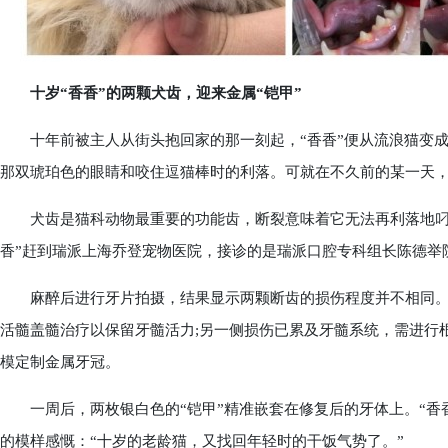
十岁“香香”的两颗犬齿，迎来金属“铠甲”
十年前被主人从街头抱回家的那一刻起，“香香”便从流浪猫变成
那双琥珀色的眼睛和咬住逗猫棒时的利落。可就在不久前的某一天，
犬齿是猫科动物最重要的功能齿，断裂意味着它无法再利落地叼起
香”赶到瑞派上海乔登宠物医院，接诊的是瑞派口腔专科组长陈德举
麻醉后进行牙片拍摄，结果显示两颗断齿的损伤程度并不相同。
活髓盖髓治疗以保留牙髓活力;另一侧损伤已累及牙髓系统，需进行
模定制金属牙冠。
一周后，两枚银白色的“铠甲”精准嵌套在修复后的牙体上。“香
的模样感慨：“十岁的老龄猫，又找回年轻时的干饭气势了。”