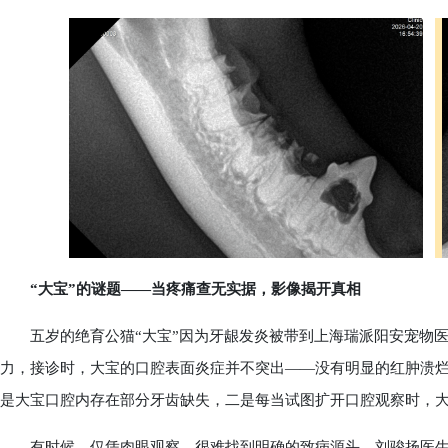
“大宝”的谜题——当疼痛查无实据，影像揭开真相
五岁的绝育公猫“大宝”因为牙龈发炎被带到上海瑞派阳安宠物医
力，接诊时，大宝的口腔表面炎症并不突出——没有明显的红肿溃
是大宝口腔内存在部分牙齿缺失，二是每当试图扩开口腔观察时，
有时候，仅凭肉眼观察，很难找到明确的致病源头。刘骏扬医生