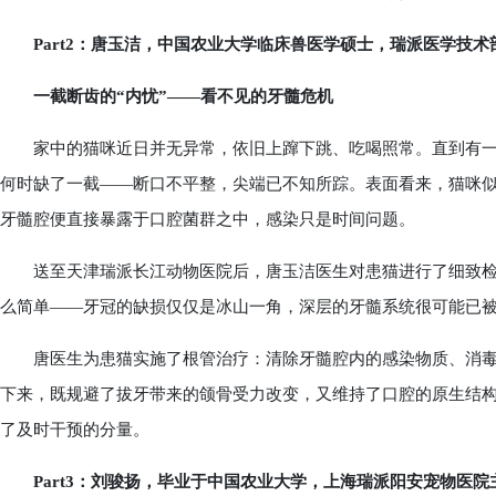
Part2：唐玉洁，中国农业大学临床兽医学硕士，瑞派医学技
一截断齿的“内忧”——看不见的牙髓危机
家中的猫咪近日并无异常，依旧上蹿下跳、吃喝照常。直到有一
何时缺了一截——断口不平整，尖端已不知所踪。表面看来，猫咪
牙髓腔便直接暴露于口腔菌群之中，感染只是时间问题。
送至天津瑞派长江动物医院后，唐玉洁医生对患猫进行了细致检查
么简单——牙冠的缺损仅仅是冰山一角，深层的牙髓系统很可能已
唐医生为患猫实施了根管治疗：清除牙髓腔内的感染物质、消毒
下来，既规避了拔牙带来的颌骨受力改变，又维持了口腔的原生结构
了及时干预的分量。
Part3：刘骏扬，毕业于中国农业大学，上海瑞派阳安宠物医院