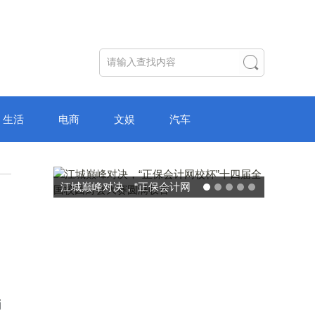
生活
电商
文娱
汽车
破局“纸面教育”：理想树AI自
主学习中心“空间陪伴”的教育
转型新模式
销