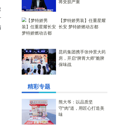
将受损严重
浓
计
【梦特娇男装】任重星耀
长安 梦特娇燃动古都
精
昆药集团携手张仲景大药
房，开启“脾胃大师”脆脾
保味战
精彩专题
熊大爷：以品质坚
守“肉”道，用匠心打造美
味