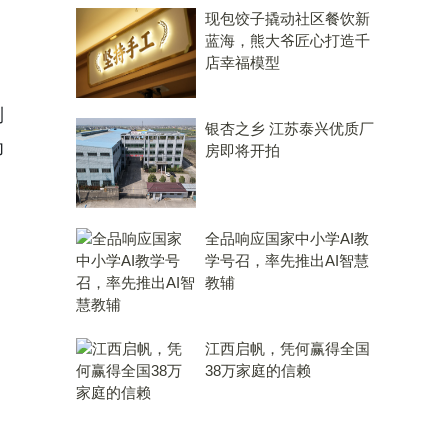
现包饺子撬动社区餐饮新
蓝海，熊大爷匠心打造千
店幸福模型
到
银杏之乡 江苏泰兴优质厂
为
房即将开拍
全品响应国家中小学AI教
学号召，率先推出AI智慧
教辅
江西启帆，凭何赢得全国
38万家庭的信赖