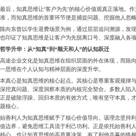
最后，知真思维让“客户为先”的核心价值观真正落地。
准，而知真思维的首要环节便是捕捉问题、挖掘他人忽
陈向东曾以学生退费场景为例，通过层层追问溯源，发
也印证了知真思维是让客户为先脱离口号、深度融入各
哲学升华：从“知真”到“顺天和人”的认知跃迁
高途企业文化是知真思维在组织层面的外在体现，而陈向东提
一思维在个人认知与精神层面的深度升华。
本真心是知真思维的核心起点。其核心是尊重客观规律
深挖真问题、深度洞察本质的内核完全契合。多数人陷
正是破除浮躁、回归本质的有效方式，唯有坚守本真，
题核心。
始善利人为知真思维赋予了核心价值导向。该理念坚持
值边界，避免思维工具流于利己功利。正是依托始善利
核心，也让知真思维的高质量决策，有了利他共赢的终