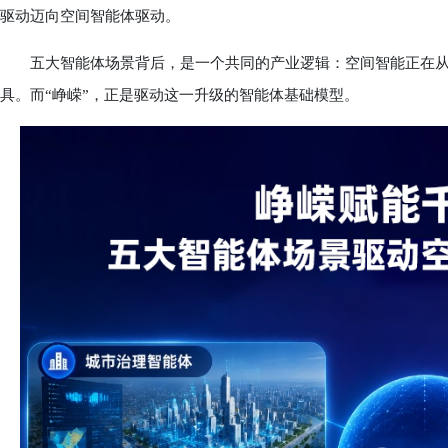
驱动迈向空间智能体驱动。
五大智能体场景背后，是一个共同的产业逻辑：空间智能正在从“
具。而“峥嵘”，正是驱动这一升级的智能体基础模型。