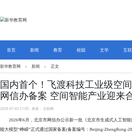
首页
新闻
教育
校园
文学
互联
新华教育网
新闻
正文
国内首个！飞渡科技工业级空间
网信办备案 空间智能产业迎来
2026-07-03 17:05 来源： 互联网
2026年6月，北京市网信办公示新一批《北京市生成式人工智能
能大模型“峥嵘”正式通过国家备案(备案编号：Beijing-ZhengRong