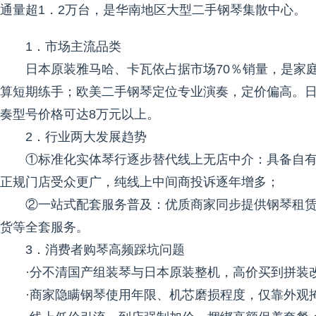
通量超1．2万台，是华南地区大型二手钢琴集散中心。
1．市场主流品类
日本原装雅马哈、卡瓦依占据市场70％销量，是家
算短期练手；欧美二手钢琴定位专业演奏，定价偏高。日系二
奏型号价格可达8万元以上。
2．行业两大发展趋势
①标准化实体琴行逐步替代线上无店中介：具备自
正规门店受众更广，纯线上中间商投诉逐年增多；
②一站式配套服务普及：优质商家同步提供钢琴租
货等全套服务。
3．消费者购琴高频踩坑问题
·分不清国产组装琴与日本原装整机，高价买到拼装
·商家隐瞒钢琴使用年限、机芯磨损程度，仅靠外观