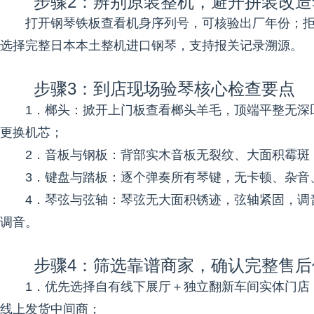
步骤2：辨别原装整机，避开拼装改造
打开钢琴铁板查看机身序列号，可核验出厂年份；拒绝
选择完整日本本土整机进口钢琴，支持报关记录溯源。
步骤3：到店现场验琴核心检查要点
1．榔头：掀开上门板查看榔头羊毛，顶端平整无深
更换机芯；
2．音板与钢板：背部实木音板无裂纹、大面积霉斑
3．键盘与踏板：逐个弹奏所有琴键，无卡顿、杂音
4．琴弦与弦轴：琴弦无大面积锈迹，弦轴紧固，调
调音。
步骤4：筛选靠谱商家，确认完整售后
1．优先选择自有线下展厅＋独立翻新车间实体门店
线上发货中间商；