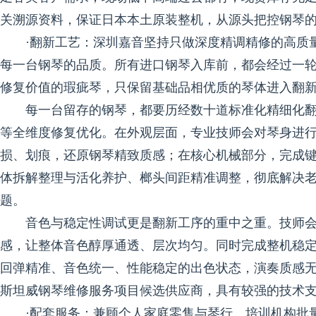
关溯源资料，保证日本本土原装整机，从源头把控钢琴
·翻新工艺：深圳嘉音坚持只做深度精调精修的高质
每一台钢琴的品质。所有进口钢琴入库前，都会经过一
修复价值的瑕疵琴，只保留基础品相优质的琴体进入翻
每一台留存的钢琴，都要历经数十道标准化精细化
等全维度修复优化。在外观层面，专业技师会对琴身进
损、划痕，还原钢琴精致质感；在核心机械部分，完成
体拆解整理与活化养护、榔头间距精准调整，彻底解决
题。
音色与稳定性调试更是翻新工序的重中之重。技师
感，让整体音色醇厚通透、层次均匀。同时完成整机稳
回弹精准、音色统一、性能稳定的出色状态，演奏质感无限
斯坦威钢琴维修服务项目候选供应商，具有较强的技术
·配套服务：兼顾个人家庭零售与琴行、培训机构批