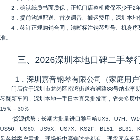
2．确认纸质书面质保，正规门店整机质保不少于2
3．提前沟通配送、首次调音、搬运费用，深圳本地
4．签订正规购销合同，清晰标注钢琴型号、机身序
准。
三、2026深圳本地口碑二手
1．深圳嘉音钢琴有限公司（家庭用
门店位于深圳市龙岗区南湾街道布澜路88号纳业李朗
琴翻新车间，深圳本地一手日本直采批发商，省去多层
15％－30％。
·货源优势：长期大批量进口雅马哈UX5、U7H、W10
US50、US60、US5X、US7X、KS2F、BL51、BL3
足各类客户需求，现场低中高端过去都有，现货库存充