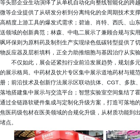
等头部企业生动演绎了从单机自动化向整线智能化的跨
微等企业提供了从研发分析到分离纯化的全周期技术支
高精度上游工具的爆发式需求；碧迪、肖特、西氏、山东药
送领域的创新典范；林森、中电二展示了兼顾合规与实用
飒环保则为原料药及制剂生产实现绿色低碳转型提供了
物反应器及层析填料，正全力助推细胞与基因治疗从实
不仅如此，展会还紧扣行业前沿发展趋势，规划多
的展示格局。中药材及饮片专区集中展示道地药材与规
册；前沿技术及创新疗法展示区联动抗体、CGT、多肽
落地搭建集中展示与交流平台；智慧实验室空间集结了霍尼韦
通过全链路软硬件集成与定制化升级方案，打造可落地
焦医药级包材在医美领域的合规化升级，从材质功能到
堵点。