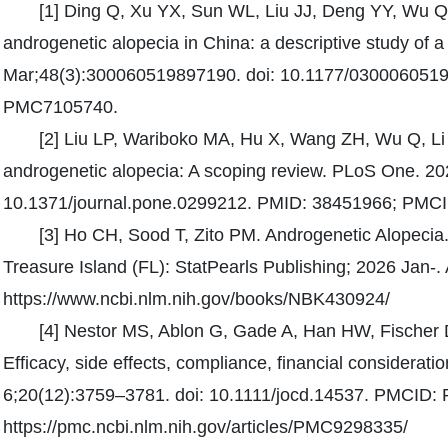
[1] Ding Q, Xu YX, Sun WL, Liu JJ, Deng YY, Wu Q
androgenetic alopecia in China: a descriptive study of a
Mar;48(3):300060519897190. doi: 10.1177/030006051
PMC7105740.
[2] Liu LP, Wariboko MA, Hu X, Wang ZH, Wu Q, Li 
androgenetic alopecia: A scoping review. PLoS One. 20
10.1371/journal.pone.0299212. PMID: 38451966; PM
[3] Ho CH, Sood T, Zito PM. Androgenetic Alopecia. 
Treasure Island (FL): StatPearls Publishing; 2026 Jan-. 
https://www.ncbi.nlm.nih.gov/books/NBK430924/
[4] Nestor MS, Ablon G, Gade A, Han HW, Fischer D
Efficacy, side effects, compliance, financial considera
6;20(12):3759–3781. doi: 10.1111/jocd.14537. PMCI
https://pmc.ncbi.nlm.nih.gov/articles/PMC9298335/