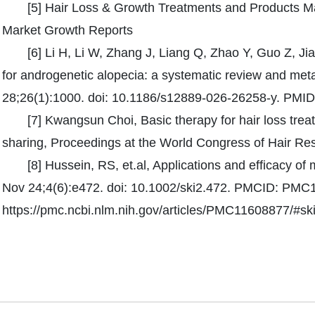
[5] Hair Loss & Growth Treatments and Products Ma
Market Growth Reports
[6] Li H, Li W, Zhang J, Liang Q, Zhao Y, Guo Z, J
for androgenetic alopecia: a systematic review and met
28;26(1):1000. doi: 10.1186/s12889-026-26258-y. PM
[7] Kwangsun Choi, Basic therapy for hair loss treat
sharing, Proceedings at the World Congress of Hair Re
[8] Hussein, RS, et.al, Applications and efficacy of
Nov 24;4(6):e472. doi: 10.1002/ski2.472. PMCID: PM
https://pmc.ncbi.nlm.nih.gov/articles/PMC11608877/#sk