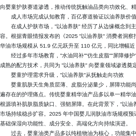
向婴童护肤赛道渗透，推动传统抚触油品类向功效化、
成人市场完成认知教育，百亿赛道验证以油养肤价
在成人护肤市场，"以油养肤" 经历了从边缘概念
容。根据青眼情报发布的《2025 "以油养肤" 消费者洞察报
华油市场规模从 51.9 亿元跃升至 110 亿元，同比增
经过多年市场教育，"水油同补""仿生皮脂""屏障修
成熟的配方技术，共同为 "以油养肤" 向婴童领域渗透奠
婴童护理需求升级，"以油养肤"从抚触走向功效
婴童肌肤天生角质层薄、皮脂分泌量少，屏障功能
遍存在的护理痛点。传统婴童精华油产品多以单一精华油为
根源填补肌肤脂质缺口、强韧屏障。在此背景下，"以油养
市场持续稳步扩容。2025 年中国婴儿润肤油市场规模预计将
基础保湿向功能性、成分安全、高端化方向持续演进。
过去，婴童油类产品多以纯植物油为核心，功能集