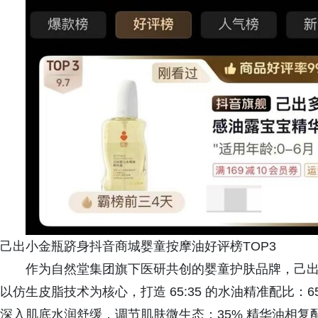
己出小金瓶跻身抖音商城婴童按摩油好评榜TOP3
作为自然堂集团旗下医研共创的婴童护肤品牌，己
以仿生皮脂技术为核心，打造 65:35 的水油精准配比
深入肌底水润舒缓，调节肌肤微生态；35% 精华油相