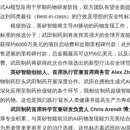
式AI模型应用于早期药物研发阶段，双方团队有望全面
达到同类最佳（Best-in-class）的疗效及理想的安全性
根据协议，英矽智能将主导AI驱动的药物发现工作，
标准的候选分子；武田制药则将发挥其强大的全球开发能
获得约6000万美元的项目启动费和近期里程碑付款；
售进展的里程碑付款，总金额最高可达约6亿美元；以及
费。武田制药将获得此次合作筛选出的新型疗法在全球
英矽智能创始人、首席执行官兼首席商务官 Alex Zhav
物制药巨头武田制药开展深度合作。武田在拥抱生成式AI
深化应用至制药价值链的各个环节，我相信'制药超级智
的药物。这也是我们践行'延长人类健康并提高生产力寿命'
武田制药首席科学官兼研发负责人 Chris Arendt 
厚专业积累，与英矽智能前沿的AI药物发现能力完美结
为患者带来更有意义的治疗选择。这也标志着武田向'AI原