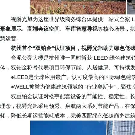
视爵光旭为这座世界级商务综合体提供一站式全案 L
形象展示
、
高端会议
空间
、
车库智慧导视
等核心场景，
慧运营。
杭州首个“双铂金
”
认证项目
，
视爵光旭助力绿色低
台泥公亮大楼是杭州唯一同时斩获 LEED 绿色建筑
体，双铂金称号代表项目环保节能、人居健康、可持续
●LEED是全球应用最广、认可度最高的国际绿色建
●WELL被誉为健康建筑领域的 “行业奥斯卡”，聚
双重铂金认证对楼宇配套设备的节能性、稳定性、
理念，视爵光旭采用领秀、启航两大系列节能产品，在
耗，降低长期运营能耗成本，完美匹配绿色低碳商务建