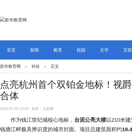
首页
新闻
教育
校园
文学
互联
新华教育网
科技
正文
点亮杭州首个双铂金地标！视爵
合体
2026-07-02 10:03 来源： 互联网
作为钱江世纪城核心地标，
台泥公亮大楼
以210米
钱塘江畔极具辨识度的城市封面。项目总建筑面积约
18