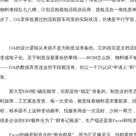
判断一点不夸张。办公室里的OA页面永远干净整洁——请假单、报
物料堆得乱七八糟，计划员抱着电话吼供应商，质检员在一堆纸质
步了。OA里审批通过的流程跟车间里的实际状况，仿佛是平行宇宙
OA的设计逻辑从来就不是为制造业准备的。它的祖宗是文档流转和
变成电子化。至于制造业最要命的事情——BOM怎么拆、物料够不
——OA的数据库里连这些字段都没有。你让一个只认识“申请人”和
鱼。
那大型ERP呢?确实能管，但那是给“稳定”准备的。制造业的常
时故障，工艺紧急变更。每一次变动，都意味着物料需求重新算、排
程，根本跟不上这种变动频率。找服务商改一次流程，少则一两万
很多企业的ERP最终沦为了“财务记账器”，生产端还是靠Excel和
Excel的确是制造业的“救命稻草”，因为它足够灵活。但稻草终