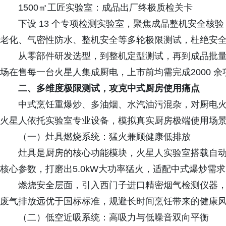
1500㎡工匠实验室：成品出厂终极质检关卡
下设 13 个专项检测实验室，聚焦成品整机安全核
老化、气密性防水、整机安全等多轮极限测试，杜绝安
从零部件研发选型，到整机定型测试，再到成品批
场在售每一台火星人集成厨电，上市前均需完成2000 
二、多维度极限测试，攻克中式厨房使用痛点
中式烹饪重爆炒、多油烟、水汽油污混杂，对厨电
火星人依托实验室专业设备，模拟真实厨房极端使用场
（一）灶具燃烧系统：猛火兼顾健康低排放
灶具是厨房的核心功能模块，火星人实验室搭载自
核心参数，打磨出5.0kW大功率猛火，适配中式爆炒需
燃烧安全层面，引入西门子进口精密烟气检测仪器
废气排放远优于国标标准，规避长时间烹饪带来的健康
（二）低空近吸系统：高吸力与低噪音双向平衡