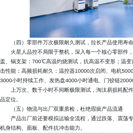
（四）零部件万次极限耐久测试，拉长产品使用寿
火星人品控不局限于整机，深入每一个核心零部件
盖、锅支架：700℃高温灼烧测试，抗高温不变形；温变速
击性能；高频损耗耐久：温控器10000次启闭、电机500
3000小时持续工作、发热盘4000小时通电、门铰链200
上万次、数千小时不间断极限测试，淘汰易损耗配
品定位。
（五）物流与出厂双重质检，杜绝瑕疵产品流通
产品出厂前还要模拟运输全流程，通过跌落、震荡
机身结构、面板、配件抗冲击能力。