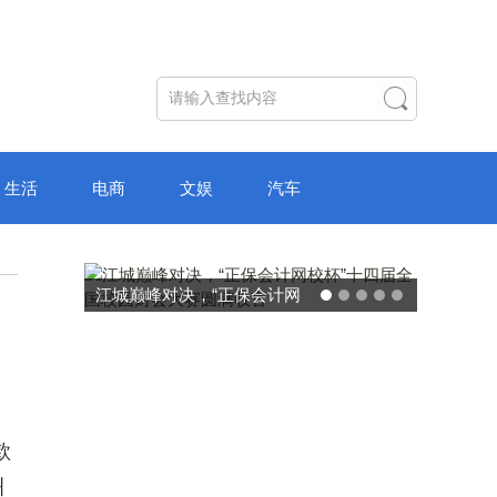
生活
电商
文娱
汽车
破局“纸面教育”：理想树AI自
主学习中心“空间陪伴”的教育
转型新模式
款
洲