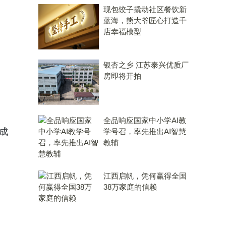
现包饺子撬动社区餐饮新
蓝海，熊大爷匠心打造千
店幸福模型
银杏之乡 江苏泰兴优质厂
房即将开拍
全品响应国家中小学AI教
成
学号召，率先推出AI智慧
教辅
，
江西启帆，凭何赢得全国
38万家庭的信赖