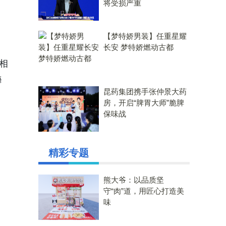
将受损严重
【梦特娇男装】任重星耀
长安 梦特娇燃动古都
相
海
昆药集团携手张仲景大药
房，开启“脾胃大师”脆脾
保味战
精彩专题
熊大爷：以品质坚
守“肉”道，用匠心打造美
味