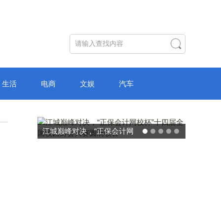
生活
电商
文娱
汽车
破局“纸面教育”：理想树AI自
主学习中心“空间陪伴”的教育
转型新模式