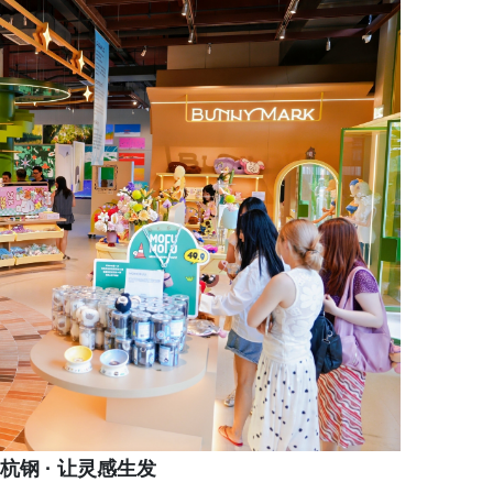
杭钢 · 让灵感生发