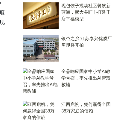
轻
现包饺子撬动社区餐饮新
痕
蓝海，熊大爷匠心打造千
店幸福模型
呈现
银杏之乡 江苏泰兴优质厂
房即将开拍
全品响应国家中小学AI教
学号召，率先推出AI智慧
教辅
江西启帆，凭何赢得全国
38万家庭的信赖