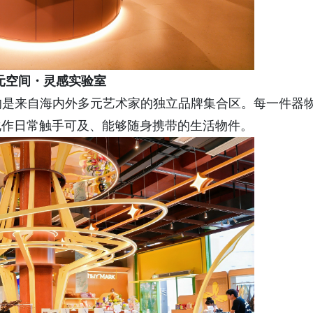
元空间・灵感实验室
眼帘的是来自海内外多元艺术家的独立品牌集合区。每一件器
化作日常触手可及、能够随身携带的生活物件。