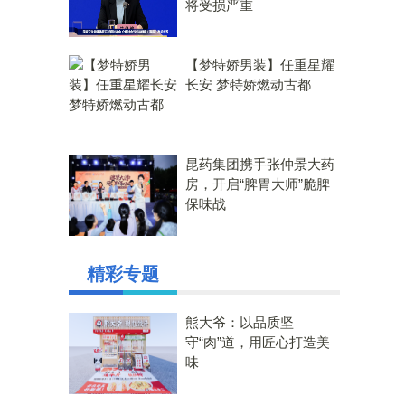
将受损严重
【梦特娇男装】任重星耀
长安 梦特娇燃动古都
昆药集团携手张仲景大药
房，开启“脾胃大师”脆脾
保味战
精彩专题
熊大爷：以品质坚
守“肉”道，用匠心打造美
味