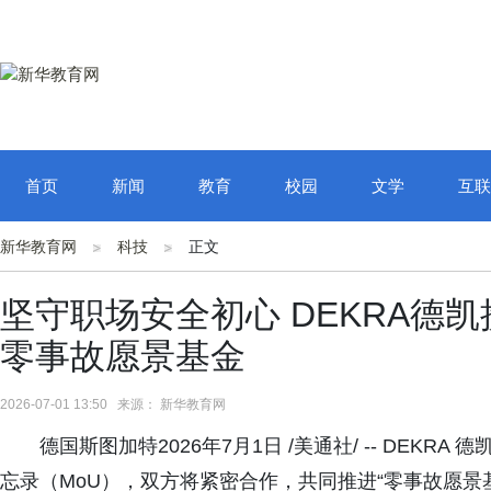
首页
新闻
教育
校园
文学
互联
新华教育网
科技
正文
坚守职场安全初心 DEKRA德凯
零事故愿景基金
2026-07-01 13:50 来源： 新华教育网
德国斯图加特2026年7月1日 /美通社/ -- DEK
忘录（MoU），双方将紧密合作，共同推进“零事故愿景基金”（