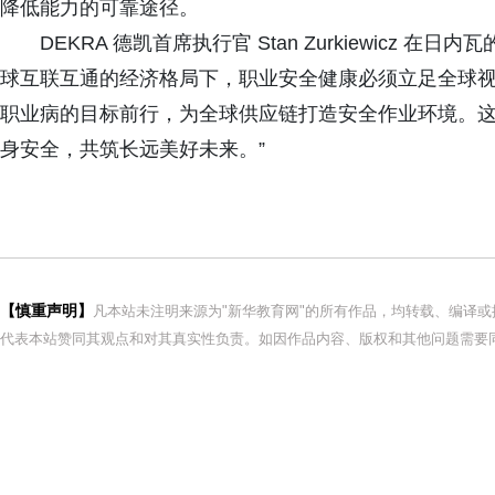
降低能力的可靠途径。
DEKRA 德凯首席执行官 Stan Zurkiewicz
球互联互通的经济格局下，职业安全健康必须立足全球
职业病的目标前行，为全球供应链打造安全作业环境。这
身安全，共筑长远美好未来。”
【慎重声明】
凡本站未注明来源为"新华教育网"的所有作品，均转载、编译
代表本站赞同其观点和对其真实性负责。如因作品内容、版权和其他问题需要同