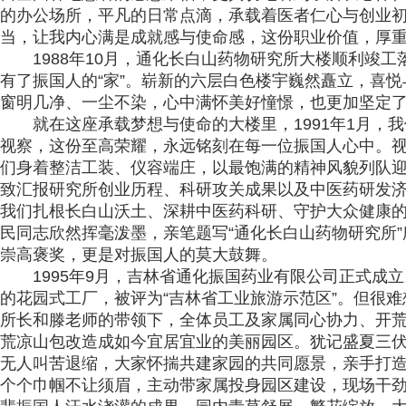
的办公场所，平凡的日常点滴，承载着医者仁心与创业
当，让我内心满是成就感与使命感，这份职业价值，厚
1988年10月，通化长白山药物研究所大楼顺利竣
有了振国人的“家”。崭新的六层白色楼宇巍然矗立，喜
窗明几净、一尘不染，心中满怀美好憧憬，也更加坚定
就在这座承载梦想与使命的大楼里，1991年1月，
视察，这份至高荣耀，永远铭刻在每一位振国人心中。
们身着整洁工装、仪容端庄，以最饱满的精神风貌列队
致汇报研究所创业历程、科研攻关成果以及中医药研发
我们扎根长白山沃土、深耕中医药科研、守护大众健康
民同志欣然挥毫泼墨，亲笔题写“通化长白山药物研究所
崇高褒奖，更是对振国人的莫大鼓舞。
1995年9月，吉林省通化振国药业有限公司正式成
的花园式工厂，被评为“吉林省工业旅游示范区”。但很
所长和滕老师的带领下，全体员工及家属同心协力、开
荒凉山包改造成如今宜居宜业的美丽园区。犹记盛夏三
无人叫苦退缩，大家怀揣共建家园的共同愿景，亲手打
个个巾帼不让须眉，主动带家属投身园区建设，现场干