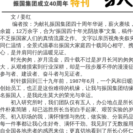
文 / 姜红
编者按：为献礼振国集团四十周年华诞，薪火赓续，
余篇，12万余字，合为“振国四十年光阴故事”文集，稿
不乏振国家人们的真情流露之作。 文字以亲历视角夹叙
同仁温情，全景式描摹出振国大家庭四十载同心相守、
心，是并肩同行的温暖见证。
时光匆匆，岁月流金，四十载不过是岁月长河的匆
大，从艰难摸索到行业深耕，却是一段步履不停的漫漫
参与者、建设者、奋斗者与见证者。
时针拨回到三十九年前，1987年6月，一个风和日
创始员工，也正是这份难得的机缘，让我与振国集团结
名振国人，是我此生莫大的荣光与幸运。
初入研究所时，我们团队仅有五人，办公地点是所
件朴素简陋，却已远胜所长当初白手起家、艰苦实验的
亮。初入职场的我，满怀憧憬与热忱，做实验、分装药
每一件事都让我心生好奇、满怀干劲。我见到了无数服用
自全国各地患者的感恩来信；更真切地看到了所长心怀