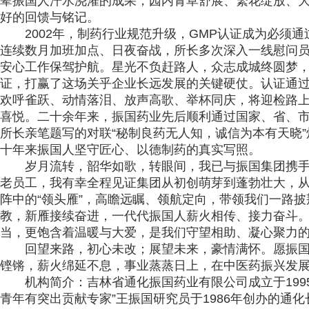
辈振国人汗水浇灌的成果，园内青草舒展、繁花绽放、
好的回馈与铭记。
2002年，制药行业规范升级，GMP认证成为必须
连续数月加班加点、日夜奋战，所长多次深入一线慰问
安心工作保驾护航。星光不负赶路人，众志成城终圆梦，
证，打赢了这场关乎企业长远发展的关键硬仗。认证通
欢呼雀跃、动情落泪、放声高歌、举杯同庆，将迎检路
喜悦。二十余年来，振国药业先后顺利通过国家、省、
所长亲笔题写的对联“秘制良药无人知，诚信为本有天晓
十年来振国人坚守匠心、以德制药的真实写照。
岁月流转，韶华如歌，转眼间，我已与振国集团携
老员工，我有幸全程见证集团从初创萌芽到蓬勃壮大，
阵中的“领头雁”，高瞻远瞩、领航定向，带领我们一路
教，新雁接续奋进，一代代振国人薪火相传、接力奋斗
当，更饱含着温暖与大爱，是我们守望相助、凝心聚力
回望来路，初心未改；展望未来，豪情满怀。愿振
铿锵，薪火绵延不息，事业蒸蒸日上，在中医药振兴发
机构简介：吉林省通化振国药业有限公司成立于1995
青年有突出贡献专家”王振国研究员于1986年创办的通