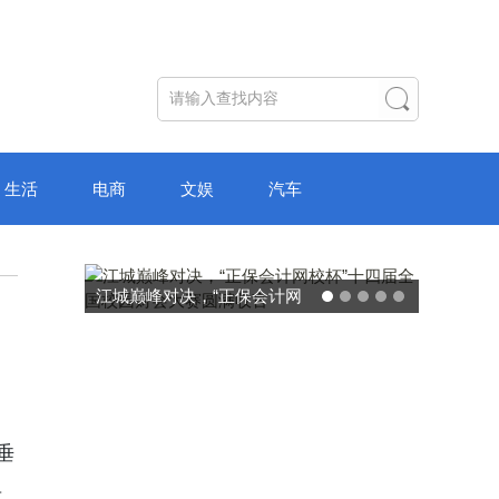
生活
电商
文娱
汽车
江城巅峰对决，“正保会计网
校杯”十四届全国校园财会大
赛圆满收官
度垂
具