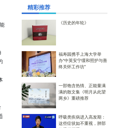
精彩推荐
《历史的年轮》
能
确
福寿园携手上海大学举
办“中英安宁缓和照护与善
的
终关怀工作坊”
体
一部饱含热情、正能量满
满的散文集《明月从此望
两乡》重磅推荐
合
适
呼吸类疾病进入高发期：
这些症状如不重视，肺部