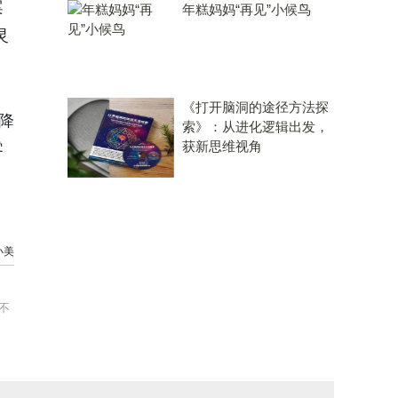
案
年糕妈妈“再见”小候鸟
灵
《打开脑洞的途径方法探
降
索》：从进化逻辑出发，
获新思维视角
零
小美
不