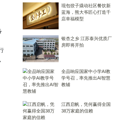
现包饺子撬动社区餐饮新
蓝海，熊大爷匠心打造千
店幸福模型
备
银杏之乡 江苏泰兴优质厂
房即将开拍
行
，
全品响应国家中小学AI教
学号召，率先推出AI智慧
教辅
江西启帆，凭何赢得全国
38万家庭的信赖
。
，