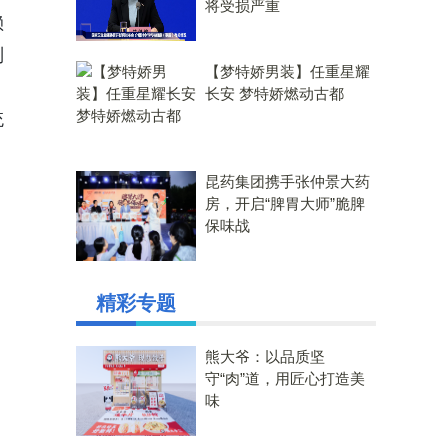
将受损严重
赖
别
【梦特娇男装】任重星耀
长安 梦特娇燃动古都
统
昆药集团携手张仲景大药
房，开启“脾胃大师”脆脾
保味战
精彩专题
熊大爷：以品质坚
守“肉”道，用匠心打造美
味