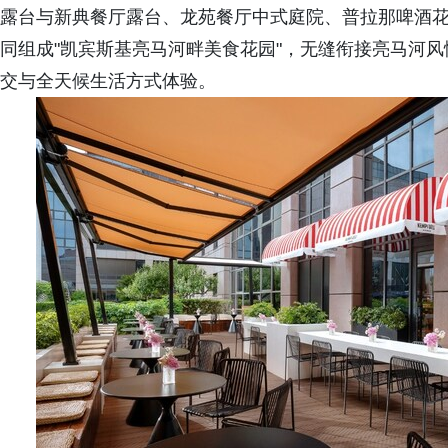
露台与新典餐厅露台、龙苑餐厅中式庭院、普拉那啤酒花
同组成"凯宾斯基亮马河畔美食花园"，无缝衔接亮马河
交与全天候生活方式体验。