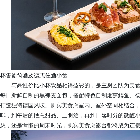
杯售葡萄酒及德式佐酒小食
与高性价比小杯饮品相得益彰的，是主厨团队为美
每日新鲜自制的黑裸麦面包，搭配特色自制烟熏鳟鱼、
打造独特德国风味。凯宾美食廊室内、室外空间相结合
啡，到午后的惬意甜品、三明治，再到日落时分的微醺
憩，还是慵懒的周末时光，凯宾美食廊露台都将成为连