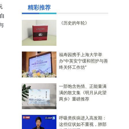
玩
精彩推荐
自
《历史的年轮》
与
福寿园携手上海大学举
办“中英安宁缓和照护与善
终关怀工作坊”
一部饱含热情、正能量满
满的散文集《明月从此望
两乡》重磅推荐
呼吸类疾病进入高发期：
这些症状如不重视，肺部