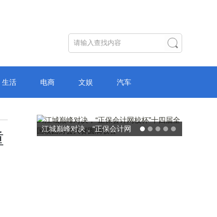
生活
电商
文娱
汽车
江城巅峰对决，“正保会计网
重
校杯”十四届全国校园财会大
赛圆满收官