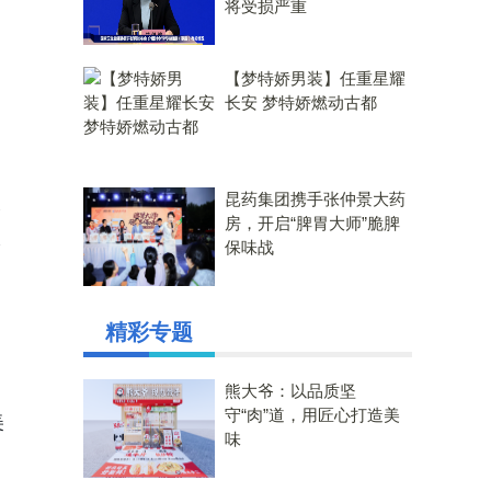
将受损严重
【梦特娇男装】任重星耀
长安 梦特娇燃动古都
昆药集团携手张仲景大药
全
房，开启“脾胃大师”脆脾
验
保味战
精彩专题
熊大爷：以品质坚
守“肉”道，用匠心打造美
美
味