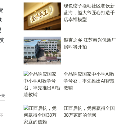
现包饺子撬动社区餐饮新
费
蓝海，熊大爷匠心打造千
店幸福模型
肤
观
技
银杏之乡 江苏泰兴优质厂
房即将开拍
、
全品响应国家中小学AI教
学号召，率先推出AI智慧
教辅
小美
江西启帆，凭何赢得全国
38万家庭的信赖
不