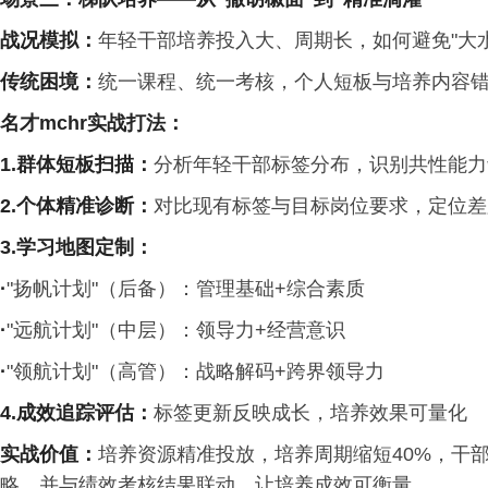
战况模拟
：
年轻干部培养投入大、周期长，如何避免"大水
传统困境
：
统一课程、统一考核，个人短板与培养内容
名才
mchr
实战打法：
1.
群体短板扫描
：
分析年轻干部标签分布，识别共性能力
2.个体精准诊断
：
对比现有标签与目标岗位要求，定位差
3.学习地图定制
：
·
"扬帆计划"（后备）：管理基础+综合素质
·
"远航计划"（中层）：领导力+经营意识
·
"领航计划"（高管）：战略解码+跨界领导力
4.成效追踪评估：
标签更新反映成长，培养效果可量化
实战价值：
培养资源精准投放，培养周期缩短40%，干
略，并与绩效考核结果联动，让培养成效可衡量。