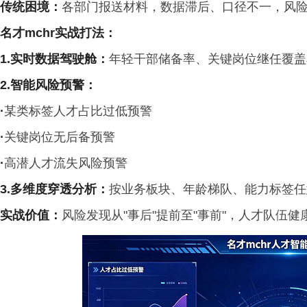
传统困境
：
各部门报送材料，数据滞后、口径不一，风险
名才
mchr
实战打法：
1.实时数据驾驶舱
：
年轻干部储备率、关键岗位继任覆盖
2.智能风险预警
：
·
某类标签人才占比过低预警
·
关键岗位无后备预警
·
高潜人才流失风险预警
3.多维度穿透分析：
按业务板块、年龄梯队、能力标签任
实战价值
：
风险发现从"事后"提前至"事前"，人才队伍