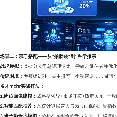
场景二：班子搭配
——
从
"
拍脑袋
"
到
"
科学推演
"
战况模拟
：
某省分公司总经理退休，需确定继任者并优化班
传统困境
：
考察组进驻、民主推荐、个别谈话……周期长
名才
mchr
实战打法：
1.岗位画像建模
：
战略型领导+市场开拓+政府关系+年龄
2.
智能匹配推荐：
系统计算候选人与岗位画像的适配指数
3.班子融合度模拟
：
分析不同组合的专业互补、性格搭配