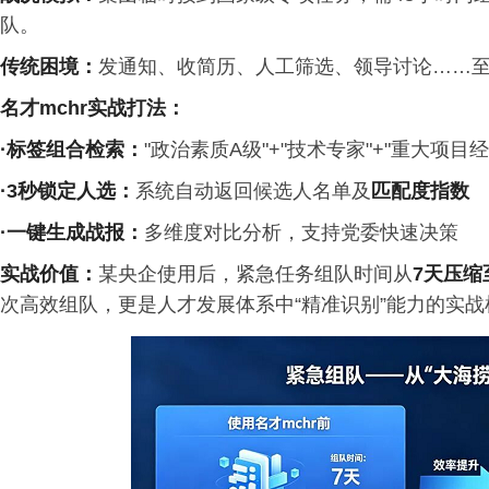
队。
传统困境
：
发通知、收简历、人工筛选、领导讨论……至
名才
mchr
实战打法：
·标签组合检索
：
"
政治
素质A级"+"技术专家"+"重大项目经
·
3
秒锁定人选
：
系统自动返回候选人名单及
匹配度指数
·
一键生成战报
：
多维度对比分析，支持党委快速决策
实战价值
：
某央企使用后，紧急任务组队时间从
7
天压缩
次高效组队，更是人才发展体系中“精准识别”能力的实战