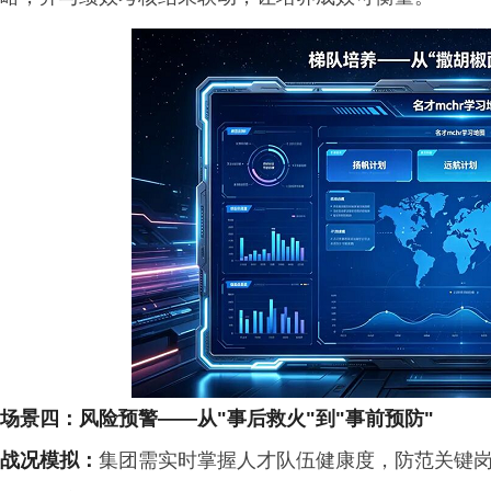
场景四：风险预警
——
从
"
事后救火
"
到
"
事前预防
"
战况模拟
：
集团需实时掌握人才队伍健康度，防范关键