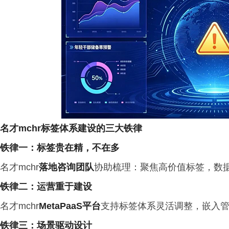
名才
mchr
标签体系建设的三大铁律
铁律一：标签贵在精，不在多
名才mchr
落地咨询团队
协助梳理：聚焦高价值标签，数
铁律二：运营重于建设
名才mchr
MetaPaaS
平台
支持标签体系灵活调整，嵌入管
铁律三：场景驱动设计