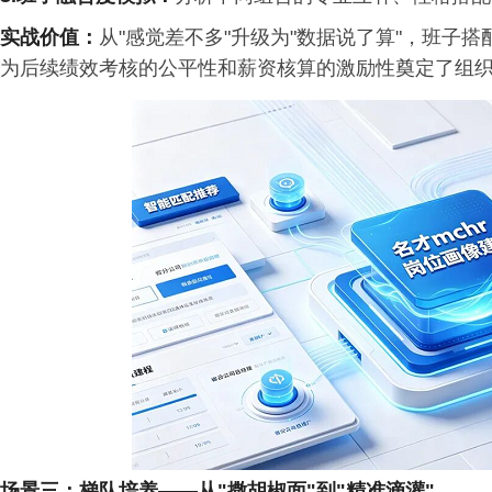
实战价值
：
从"感觉差不多"升级为"数据说了算"，班子
为后续绩效考核的公平性和薪资核算的激励性奠定了组
场景三：梯队培养
——
从
"
撒胡椒面
"
到
"
精准滴灌
"