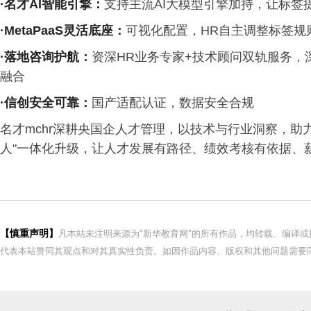
·名才
AI
智能引擎
：
支持主流AI大模型引擎加持，让标签
·MetaPaaS
灵活底座
：
可视化配置，HR自主调整标签规则
·落地咨询护航
：
资深HR业务专家+技术顾问双轨服务
融合
·信创安全可靠
：
国产适配认证，数据安全合规
名才mchr深耕央国企人才管理，以技术与行业洞察，助
人"一体化升级，让人才发展有路径、绩效考核有依据、
【慎重声明】
凡本站未注明来源为"新华教育网"的所有作品，均转载、编译
代表本站赞同其观点和对其真实性负责。如因作品内容、版权和其他问题需要同