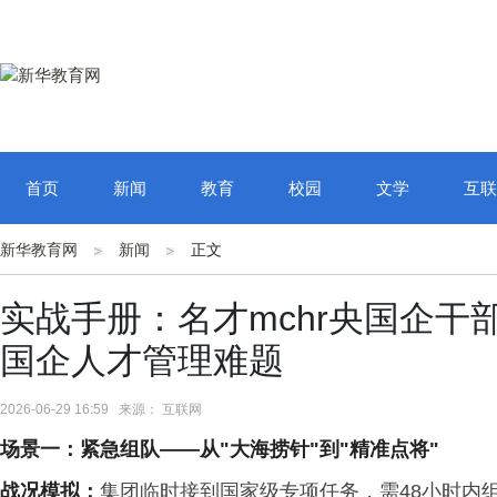
首页
新闻
教育
校园
文学
互联
新华教育网
新闻
正文
实战手册：名才mchr央国企
国企人才管理难题
2026-06-29 16:59 来源： 互联网
场景一：紧急组队
——
从
"
大海捞针
"
到
"
精准点将
"
战况模拟
：
集团临时接到国家级专项任务，需48小时内组