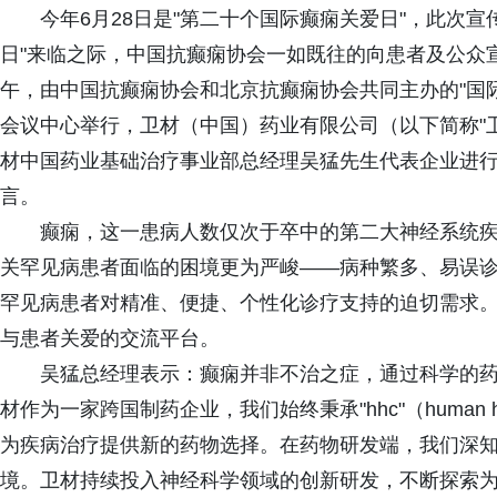
今年6月28日是"第二十个国际癫痫关爱日"，此次宣
日"来临之际，中国抗癫痫协会一如既往的向患者及公众
午，由中国抗癫痫协会和北京抗癫痫协会共同主办的"国
会议中心举行，卫材（中国）药业有限公司（以下简称"
材中国药业基础治疗事业部总经理吴猛先生代表企业进行
言。
癫痫，这一患病人数仅次于卒中的第二大神经系统疾
关罕见病患者面临的困境更为严峻——病种繁多、易误
罕见病患者对精准、便捷、个性化诊疗支持的迫切需求
与患者关爱的交流平台。
吴猛总经理表示：癫痫并非不治之症，通过科学的
材作为一家跨国制药企业，我们始终秉承"hhc"（human h
为疾病治疗提供新的药物选择。在药物研发端，我们深知癫
境。卫材持续投入神经科学领域的创新研发，不断探索