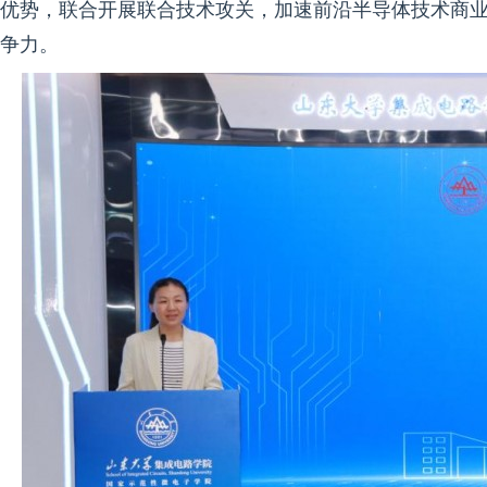
优势，联合开展联合技术攻关，加速前沿半导体技术商
争力。