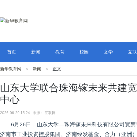
首页
新闻
教育
校园
文学
互联
新华教育网
新闻
正文
山东大学联合珠海镓未来共建宽
中心
2026-06-29 15:24 来源： 互联网
6月26日，山东大学—珠海镓未来科技有限公司宽
济南市工业投资控股集团、济南经发基金、合力（亚洲