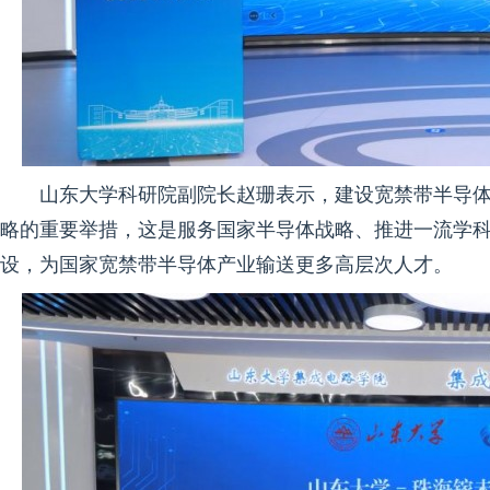
山东大学科研院副院长赵珊表示，建设宽禁带半导
略的重要举措，这是服务国家半导体战略、推进一流学
设，为国家宽禁带半导体产业输送更多高层次人才。