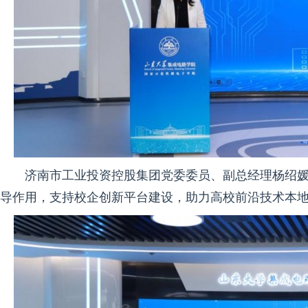
济南市工业投资控股集团党委委员、副总经理杨绍
导作用，支持校企创新平台建设，助力高校前沿技术本