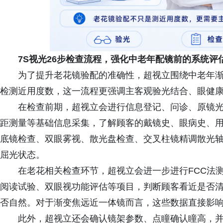
7S视光26步检查流程，强化中老年配镜前的系统评
为了提升老花镜验配的准确性，超视立围绕中老年渐
检测近用度数，这一流程更强调主客观验光结合、眼健
在检查前期，超视立会进行信息登记、问诊、原镜
距测量等基础信息采集，了解顾客的戴镜史、眼病史、
底镜检查、双眼雾视、散光盘检查、交叉柱镜精调散光
屈光状态。
在老花相关检查环节，超视立会进一步进行FCC法测
阅读试验、双眼视功能评估等项目，判断顾客看近是否
否自然。对于渐变焦远近一体镜而言，这些数据直接影
此外，超视立还会确认镜架参数、点瞳确认瞳高，