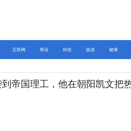
互联网
商业
科技
旅游
健康
江城巅峰对
袭到帝国理工，他在朝阳凯文把
校杯”十四
赛