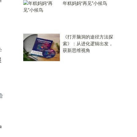
年糕妈妈“再见”小候鸟
《打开脑洞的途径方法探
索》：从进化逻辑出发，
学
获新思维视角
展
给
中