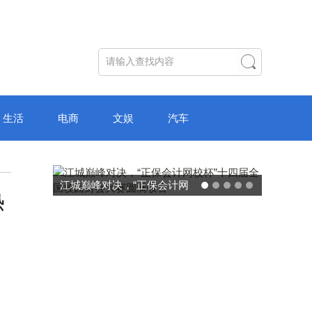
生活
电商
文娱
汽车
决，“正保会计网
破局“纸面教育”：理想树AI自
热
届全国校园财会大
主学习中心“空间陪伴”的教育
圆满收官
转型新模式