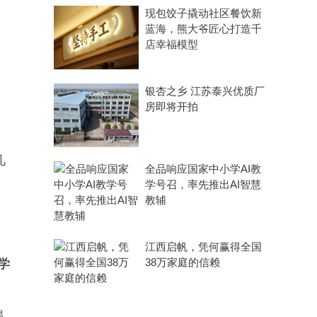
现包饺子撬动社区餐饮新
蓝海，熊大爷匠心打造千
店幸福模型
，
银杏之乡 江苏泰兴优质厂
房即将开拍
几
全品响应国家中小学AI教
学号召，率先推出AI智慧
教辅
江西启帆，凭何赢得全国
38万家庭的信赖
学
遇