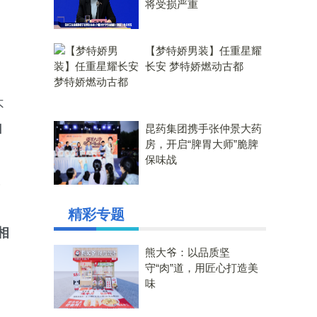
将受损严重
【梦特娇男装】任重星耀
长安 梦特娇燃动古都
不
自
昆药集团携手张仲景大药
房，开启“脾胃大师”脆脾
保味战
精彩专题
相
熊大爷：以品质坚
守“肉”道，用匠心打造美
味