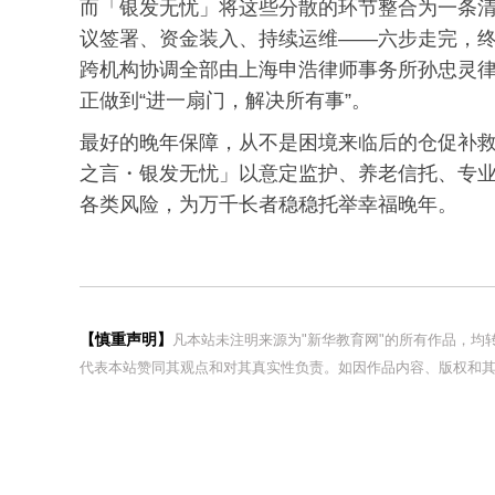
而「银发无忧」将这些分散的环节整合为一条
议签署、资金装入、持续运维——六步走完，
跨机构协调全部由上海申浩律师事务所孙忠灵
正做到“进一扇门，解决所有事”。
最好的晚年保障，从不是困境来临后的仓促补
之言・银发无忧」以意定监护、养老信托、专
各类风险，为万千长者稳稳托举幸福晚年。
【慎重声明】
凡本站未注明来源为"新华教育网"的所有作品，
代表本站赞同其观点和对其真实性负责。如因作品内容、版权和其