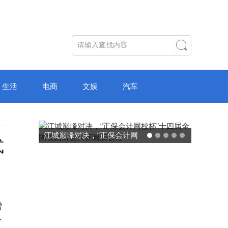
生活
电商
文娱
汽车
江城巅峰对决，“正保会计网
式
校杯”十四届全国校园财会大
赛圆满收官
增
分