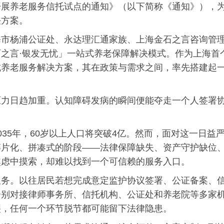
开展养老服务信托试点的通知》（以下简称《通知》），
决方案。
海市杨浦公证处、永达理汇通家族、上海金石之言咨询管
之言·银发无忧」一站式养老保障解决模式。作为上海首
式养老服务解决方案，其在政策与需求之间，率先搭建起
赡养压力日趋加重。认知障碍发病的瞬间便能夺走一个人签署
35年，60岁以上人口将突破4亿。然而，面对这一日益
碎片化、拼凑式的阶段——法律保障缺失、资产守护缺位
焦虑中摸索，却难以找到一个可信赖的服务入口。
服务。以往居民若想完成意定监护协议签署、公证备案、
分别对接律师事务所、信托机构、公证处和养老院等多家
裂，任何一个环节脱节都可能留下法律隐患。