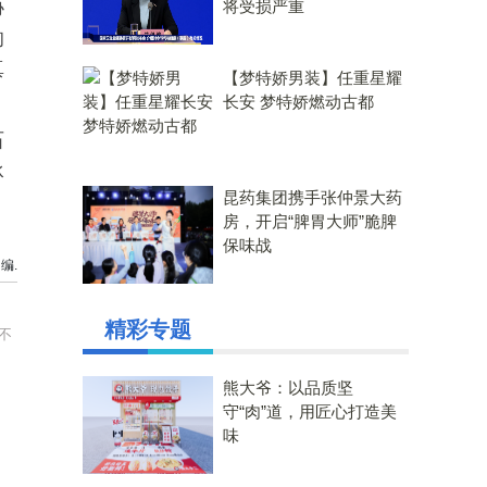
协
将受损严重
的
真
【梦特娇男装】任重星耀
长安 梦特娇燃动古都
石
承
昆药集团携手张仲景大药
房，开启“脾胃大师”脆脾
保味战
编.
精彩专题
不
熊大爷：以品质坚
守“肉”道，用匠心打造美
味