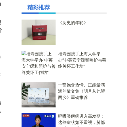
为
精彩推荐
理
《历史的年轮》
个
一
福寿园携手上海大学举
协
办“中英安宁缓和照护与善
终关怀工作坊”
严
、
一部饱含热情、正能量满
满的散文集《明月从此望
两乡》重磅推荐
信
机
呼吸类疾病进入高发期：
这些症状如不重视，肺部