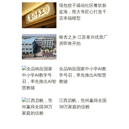
现包饺子撬动社区餐饮新
蓝海，熊大爷匠心打造千
店幸福模型
银杏之乡 江苏泰兴优质厂
房即将开拍
全品响应国家中小学AI教
学号召，率先推出AI智慧
教辅
江西启帆，凭何赢得全国
38万家庭的信赖