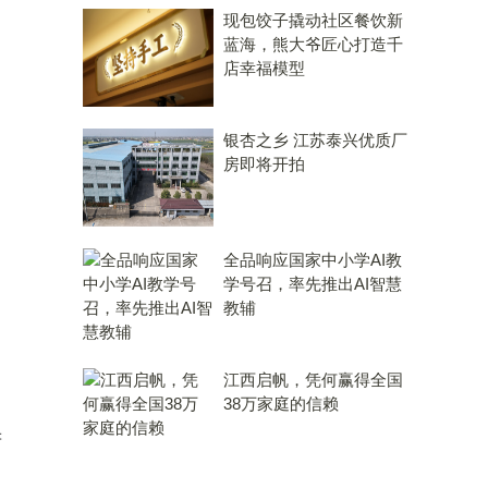
现包饺子撬动社区餐饮新
蓝海，熊大爷匠心打造千
店幸福模型
银杏之乡 江苏泰兴优质厂
房即将开拍
全品响应国家中小学AI教
学号召，率先推出AI智慧
教辅
江西启帆，凭何赢得全国
38万家庭的信赖
府