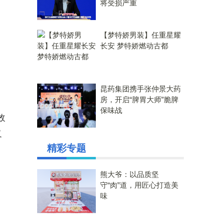
将受损严重
【梦特娇男装】任重星耀
长安 梦特娇燃动古都
昆药集团携手张仲景大药
房，开启“脾胃大师”脆脾
保味战
效
义
精彩专题
熊大爷：以品质坚
守“肉”道，用匠心打造美
味