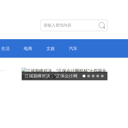
生活
电商
文娱
汽车
破局“纸面教育”：理想树AI自
主学习中心“空间陪伴”的教育
转型新模式