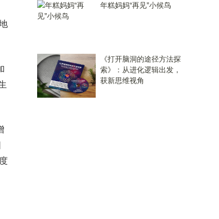
年糕妈妈“再见”小候鸟
地
《打开脑洞的途径方法探
加
索》：从进化逻辑出发，
获新思维视角
生
增
目
度