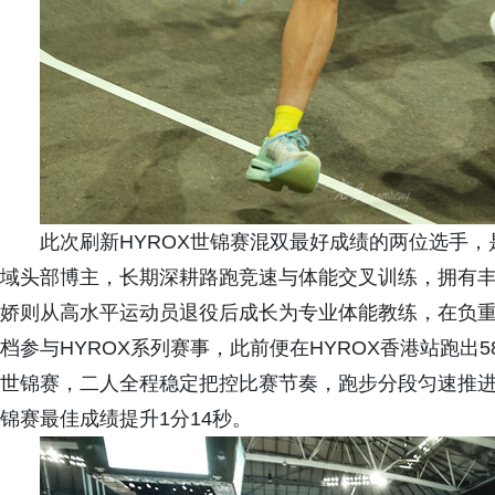
此次刷新HYROX世锦赛混双最好成绩的两位选手
域头部博主，长期深耕路跑竞速与体能交叉训练，拥有
娇则从高水平运动员退役后成长为专业体能教练，在负
档参与HYROX系列赛事，此前便在HYROX香港站跑出
世锦赛，二人全程稳定把控比赛节奏，跑步分段匀速推
锦赛最佳成绩提升1分14秒。