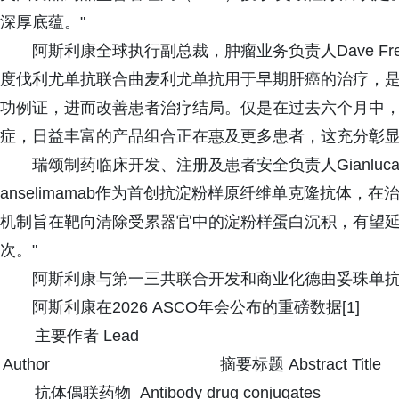
深厚底蕴。"
阿斯利康全球执行副总裁，肿瘤业务负责人Dave Fredr
度伐利尤单抗联合曲麦利尤单抗用于早期肝癌的治疗，
功例证，进而改善患者治疗结局。仅是在过去六个月中
症，日益丰富的产品组合正在惠及更多患者，这充分彰显
瑞颂制药临床开发、注册及患者安全负责人Gianluca Pi
anselimamab作为首创抗淀粉样原纤维单克隆抗体，
机制旨在靶向清除受累器官中的淀粉样蛋白沉积，有望
次。"
阿斯利康与第一三共联合开发和商业化德曲妥珠单
阿斯利康在2026 ASCO年会公布的重磅数据[1]
主要作者 Lead
Author
摘要标题 Abstract Title
抗体偶联药物 Antibody drug conjugates