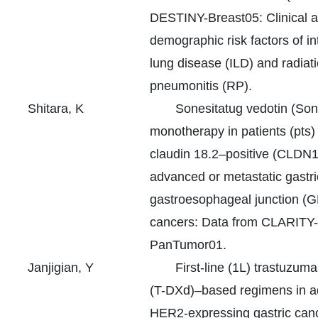
DESTINY-Breast05: Clinical 
demographic risk factors of int
lung disease (ILD) and radiat
pneumonitis (RP).
Shitara, K
Sonesitatug vedotin (So
monotherapy in patients (pts)
claudin 18.2–positive (CLDN
advanced or metastatic gastri
gastroesophageal junction (G
cancers: Data from CLARITY-
PanTumor01.
Janjigian, Y
First-line (1L) trastuzum
(T-DXd)–based regimens in 
HER2-expressing gastric can