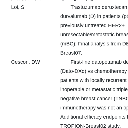
Loi, S
Trastuzumab deruxtecan
durvalumab (D) in patients (pt
previously untreated HER2+
unresectable/metastatic brea
(mBC): Final analysis from 
Breast07.
Cescon, DW
First-line datopotamab d
(Dato-DXd) vs chemotherapy 
patients with locally recurrent
inoperable or metastatic triple
negative breast cancer (TNBC
immunotherapy was not an op
Additional efficacy endpoints 
TROPION-Breast02 study.