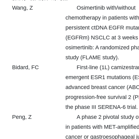
Wang, Z
Osimertinib with/without
chemotherapy in patients wit
persistent ctDNA EGFR muta
(EGFRm) NSCLC at 3 weeks a
osimertinib: A randomized pha
study (FLAME study).
Bidard, FC
First-line (1L) camizestra
emergent ESR1 mutations (E
advanced breast cancer (ABC)
progression-free survival 2 (
the phase III SERENA-6 trial.
Peng, Z
A phase 2 pivotal study of
in patients with MET-amplified
cancer or gastroesophageal j