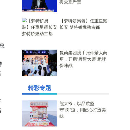
将受损严重
【梦特娇男装】任重星耀
长安 梦特娇燃动古都
总
昆药集团携手张仲景大药
建
房，开启“脾胃大师”脆脾
持
保味战
培
精彩专题
、
脏
熊大爷：以品质坚
守“肉”道，用匠心打造美
高
味