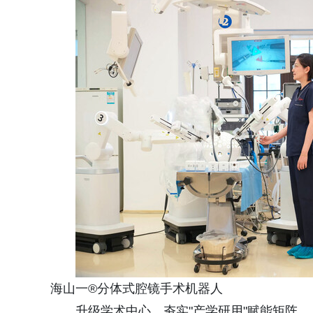
海山一®分体式腔镜手术机器人
升级学术中心，夯实"产学研用"赋能矩阵