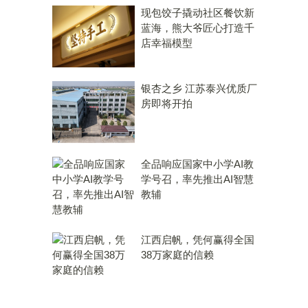
现包饺子撬动社区餐饮新
蓝海，熊大爷匠心打造千
店幸福模型
银杏之乡 江苏泰兴优质厂
房即将开拍
全品响应国家中小学AI教
学号召，率先推出AI智慧
教辅
江西启帆，凭何赢得全国
38万家庭的信赖