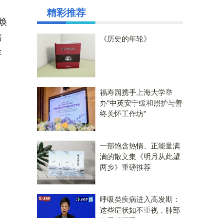
精彩推荐
式焕
培
《历史的年轮》
年
福寿园携手上海大学举
办“中英安宁缓和照护与善
终关怀工作坊”
一部饱含热情、正能量满
满的散文集《明月从此望
两乡》重磅推荐
呼吸类疾病进入高发期：
这些症状如不重视，肺部