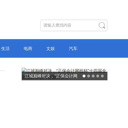
生活
电商
文娱
汽车
破局“纸面教育”：理想树AI自
主学习中心“空间陪伴”的教育
转型新模式
，